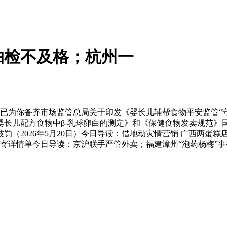
抽检不及格；杭州一
已为你备齐市场监管总局关于印发《婴长儿辅帮食物平安监管“守
婴长儿配方食物中β-乳球卵白的测定》和《保健食物发卖规范》
2026年5月20日）今日导读：借地动灾情营销 广西两蛋糕店被
寄详情单今日导读：京沪联手严管外卖；福建漳州“泡药杨梅”事务，