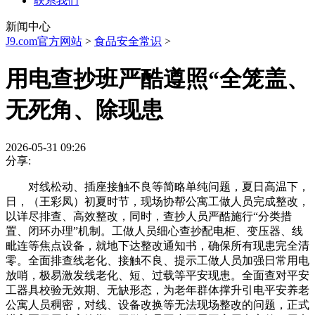
联系我们
新闻中心
J9.com官方网站
>
食品安全常识
>
用电查抄班严酷遵照“全笼盖、
无死角、除现患
2026-05-31 09:26
分享:
对线松动、插座接触不良等简略单纯问题，夏日高温下，
日，（王彩凤）初夏时节，现场协帮公寓工做人员完成整改，
以详尽排查、高效整改，同时，查抄人员严酷施行“分类措
置、闭环办理”机制。工做人员细心查抄配电柜、变压器、线
毗连等焦点设备，就地下达整改通知书，确保所有现患完全清
零。全面排查线老化、接触不良、提示工做人员加强日常用电
放哨，极易激发线老化、短、过载等平安现患。全面查对平安
工器具校验无效期、无缺形态，为老年群体撑升引电平安养老
公寓人员稠密，对线、设备改换等无法现场整改的问题，正式