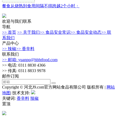
餐食从烧熟到食用间隔不得跨越2个小时；
欢迎与我们联系
导航
>> 首页
>> 关于我们
>> 食品安全常识
>> 食品安全动态
>> 联
系我们
产品中心
>> 辣椒
>> 香辛料
联系我们
>> 邮箱: yuanpq@hbhtfood.com
>> 电话: 0311 8830 4366
>> 传真: 0311 8833 9978
邮件订阅
Copyright © 河北J9.com官方网站食品有限公司 版权所有 |
网站
地图
| 技术支持:
关键词:
香辛料
辣椒
置顶