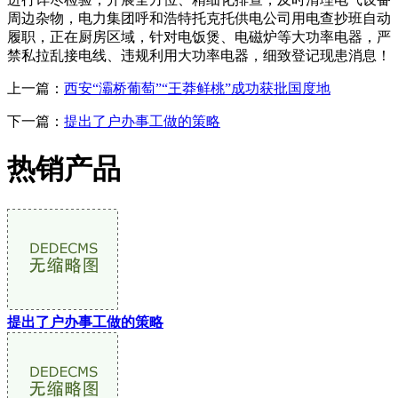
周边杂物，电力集团呼和浩特托克托供电公司用电查抄班自动
履职，正在厨房区域，针对电饭煲、电磁炉等大功率电器，严
禁私拉乱接电线、违规利用大功率电器，细致登记现患消息！
上一篇：
西安“灞桥葡萄”“王莽鲜桃”成功获批国度地
下一篇：
提出了户办事工做的策略
热销产品
提出了户办事工做的策略