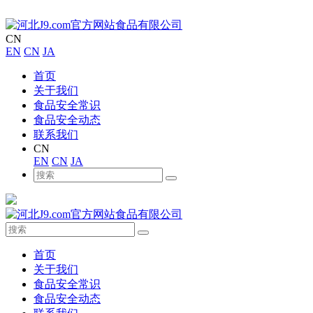
CN
EN
CN
JA
首页
关于我们
食品安全常识
食品安全动态
联系我们
CN
EN
CN
JA
首页
关于我们
食品安全常识
食品安全动态