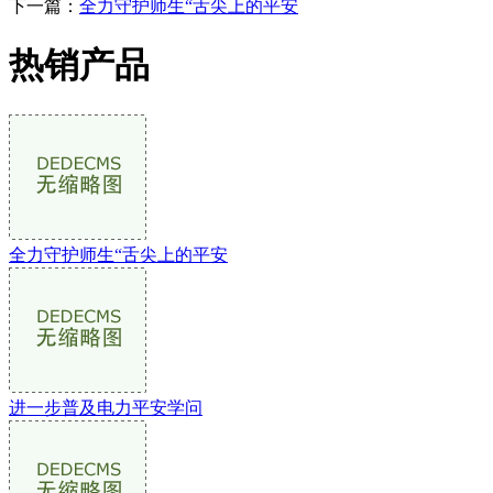
下一篇：
全力守护师生“舌尖上的平安
热销产品
全力守护师生“舌尖上的平安
进一步普及电力平安学问