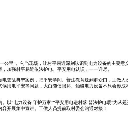
公里”。勾当现场，让村平易近深刻认识到电力设备的主要意
室，加强村平易近依法护电、平安用电认识，一一详尽。
电变乱典型案例，把平安学问、普法教育送到群众口，工做人员
气候用电平安等问题，大白随便损坏、触碰电力设备不只会形成
“电力设备 守护万家”“平安用电进村落 普法护电暖”为从
内容开展集中宣讲。工做人员提前取村委会沟通对接！