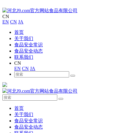
CN
EN
CN
JA
首页
关于我们
食品安全常识
食品安全动态
联系我们
CN
EN
CN
JA
首页
关于我们
食品安全常识
食品安全动态