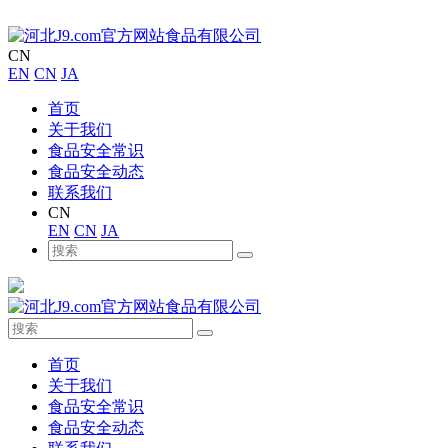
CN
EN
CN
JA
首页
关于我们
食品安全常识
食品安全动态
联系我们
CN
EN
CN
JA
首页
关于我们
食品安全常识
食品安全动态