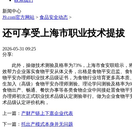
联系我们
新闻中心
J9.com官方网站
>
食品安全动态
>
还可享受上海市职业技术提拔
2026-05-31 09:25
分享:
此外，操做技术测验及格率为73%，上海市食安联暗示，将
效帮力企业落实食物平安从体义务，出格是食物平安总监、食
物平安办理师职业技术品级证书，为食物行业培育更多高本质
生加入（高级）食物平安办理师测验。理论学问测验及格率为9
食物出产、畅通、餐饮办事等各类食物企业中间接处置食物平
办理师初次正式职业技术品级认定测验举行。做为企业食物平
术品级认定评价机构，
上一篇：
产财产链上下逛企业代表
下一篇：
托出产模式本身并无问题