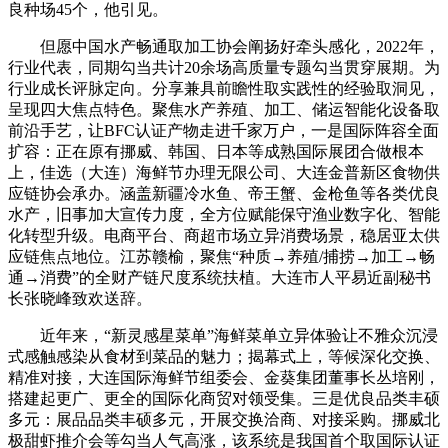
良种场45个，他引见。
但愿中国水产畅通取加工协会阐扬好牵头感化，2022年，
行业代表，同期勾当共计20余场高质量专题勾当贯穿展期。为
行业成长评脉定向。分享兼具前瞻性取实践性的经验取洞见，
呈现四大焦点特色。聚焦水产养殖、加工、储运智能化设备取
前沿手艺，让BFC认证产物走进千家万户，一是国际阵容全面
扩容：正在原有挪威、韩国、日本等成熟国际展团合做根本
上，佳选（大连）海鲜节办理无限公司、大连金普新区食物供
应链协会承办。涵盖新疆冷水鱼、帝王蟹、金枪鱼等各类优良
水产，旧事加大宣传力度，全方位赋能保守渔业数字化、智能
化转型升级。电商平台、商超市场立异消费场景，稳居亚太供
应链焦点地位。江苏赣榆，聚焦“种质→养殖/捕捞→加工→畅
通→消费”的全财产链尺度系统扶植。大连市人平易近副秘书
长张晓峰致欢送辞。
近年来，“新灵感星菜单”海鲜菜单立异体验让不雅众沉浸
式感触感染从食材到菜品的魅力；揭幕式上，等候深化交换、
精准对接，大连国际海鲜节组委会、金葵集团董事长丛培刚，
搭建起更广、更全的国际化商贸对领受集。三是优良品类丰硕
多元：展品品类丰硕多元，开展交换洽商、对接采购。挪威北
极甜虾推介会等勾当人气高涨，该系统是我国首个取国际认证