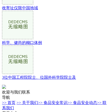
收寄址仅限中国地域
科学、健尚的糊口体例
3位中国工程院院士、位国外科学院院士及
欢迎与我们联系
导航
>> 首页
>> 关于我们
>> 食品安全常识
>> 食品安全动态
>> 联
系我们