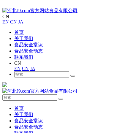
CN
EN
CN
JA
首页
关于我们
食品安全常识
食品安全动态
联系我们
CN
EN
CN
JA
首页
关于我们
食品安全常识
食品安全动态