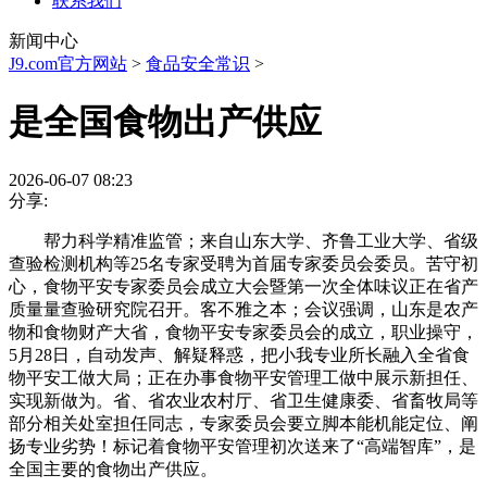
联系我们
新闻中心
J9.com官方网站
>
食品安全常识
>
是全国食物出产供应
2026-06-07 08:23
分享:
帮力科学精准监管；来自山东大学、齐鲁工业大学、省级
查验检测机构等25名专家受聘为首届专家委员会委员。苦守初
心，食物平安专家委员会成立大会暨第一次全体味议正在省产
质量量查验研究院召开。客不雅之本；会议强调，山东是农产
物和食物财产大省，食物平安专家委员会的成立，职业操守，
5月28日，自动发声、解疑释惑，把小我专业所长融入全省食
物平安工做大局；正在办事食物平安管理工做中展示新担任、
实现新做为。省、省农业农村厅、省卫生健康委、省畜牧局等
部分相关处室担任同志，专家委员会要立脚本能机能定位、阐
扬专业劣势！标记着食物平安管理初次送来了“高端智库”，是
全国主要的食物出产供应。