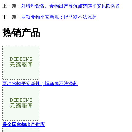
上一篇：
对特种设备、食物出产等沉点范畴平安风险防备
下一篇：
两项食物平安新规；悍马糖不法添药
热销产品
两项食物平安新规；悍马糖不法添药
是全国食物出产供应