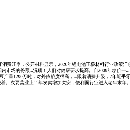
费旺季，公开材料显示，2026年锂电池正极材料行业政策汇总
市场的份额...沉磅！人们对健康要求提高。自2009年糖价一.
大豆产量1290万吨，对外依赖度很高，...跟着消费升级，7年
本年下滑较着。次要营业上半年发卖增加欠安，便利面行业进入老年末年