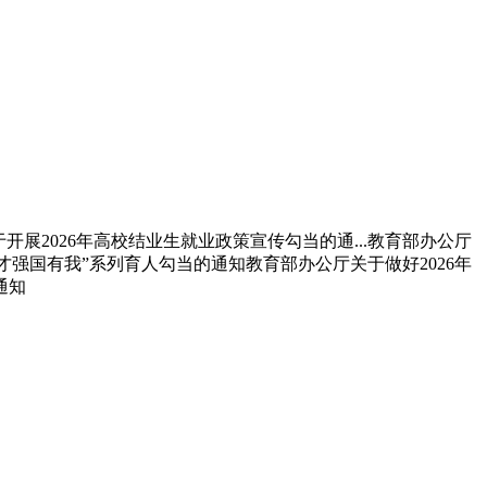
2026年高校结业生就业政策宣传勾当的通...教育部办公厅
才强国有我”系列育人勾当的通知教育部办公厅关于做好2026年
通知