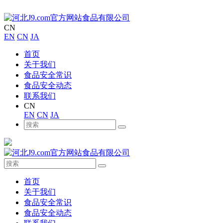
CN
EN
CN
JA
首页
关于我们
食品安全常识
食品安全动态
联系我们
CN
EN
CN
JA
首页
关于我们
食品安全常识
食品安全动态