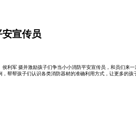
平安宣传员
利军 摄并激励孩子们争当小小消防平安宣传员，和员们来一次
例，帮帮孩子们认识各类消防器材的准确利用方式，让更多的孩