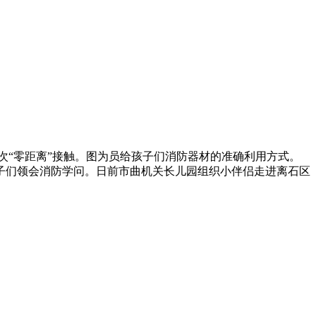
“零距离”接触。图为员给孩子们消防器材的准确利用方式。
子们领会消防学问。日前市曲机关长儿园组织小伴侣走进离石区