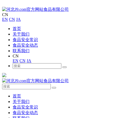
CN
EN
CN
JA
首页
关于我们
食品安全常识
食品安全动态
联系我们
CN
EN
CN
JA
首页
关于我们
食品安全常识
食品安全动态