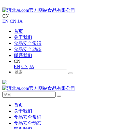
CN
EN
CN
JA
首页
关于我们
食品安全常识
食品安全动态
联系我们
CN
EN
CN
JA
首页
关于我们
食品安全常识
食品安全动态