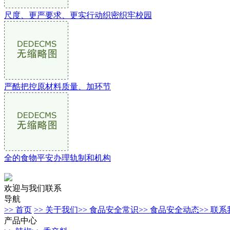
尺度、更严要求、更实行动织密织牢校园
严酷把控原材料质量、加环节
全的食物平安办理轨制和机构
欢迎与我们联系
导航
>> 首页
>> 关于我们
>> 食品安全常识
>> 食品安全动态
>> 联
产品中心