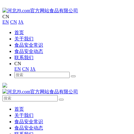
CN
EN
CN
JA
首页
关于我们
食品安全常识
食品安全动态
联系我们
CN
EN
CN
JA
首页
关于我们
食品安全常识
食品安全动态