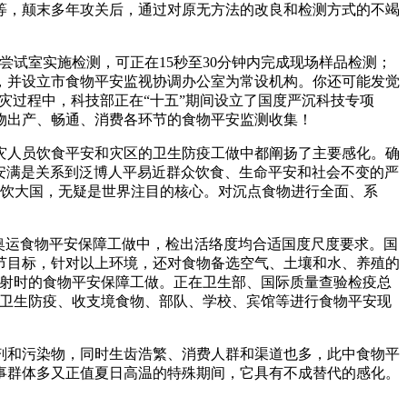
等，颠末多年攻关后，通过对原无方法的改良和检测方式的不竭
试室实施检测，可正在15秒至30分钟内完成现场样品检测；
份，并设立市食物平安监视协调办公室为常设机构。你还可能发觉
灾过程中，科技部正在“十五”期间设立了国度严沉科技专项
物出产、畅通、消费各环节的食物平安监测收集！
人员饮食平安和灾区的卫生防疫工做中都阐扬了主要感化。确
物安满是关系到泛博人平易近群众饮食、生命平安和社会不变的严
餐饮大国，无疑是世界注目的核心。对沉点食物进行全面、系
。
奥运食物平安保障工做中，检出活络度均合适国度尺度要求。国
节目标，针对以上环境，还对食物备选空气、土壤和水、养殖的
发射时的食物平安保障工做。正在卫生部、国际质量查验检疫总
用于卫生防疫、收支境食物、部队、学校、宾馆等进行食物平安现
和污染物，同时生齿浩繁、消费人群和渠道也多，此中食物平
事群体多又正值夏日高温的特殊期间，它具有不成替代的感化。