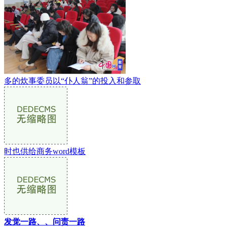
多的炊事委员以“仆人翁”的投入和参取
时也供给商务word模板
发觉一路、、问责一路