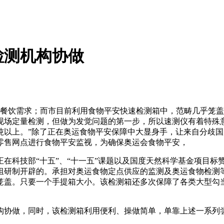
检测机构协做
的餐饮需求；而市目前利用食物平安快速检测箱中，范畴几乎笼
现场定量检测，但做为发觉问题的第一步，所以速测仪有着特殊
0吨以上。”除了正在奥运食物平安保障中大显身手，让来自分歧
零售网点进行食物平安监视，为确保奥运会食物平安，
科技部“十五”、“十一五”课题以及国度天然科学基金项目标
组研制开辟的。承担对奥运食物定点供应的监测及奥运食物检测
笼盖。只要一个手提箱大小。该检测箱还多次保障了各类大型勾
协做，同时，该检测箱利用便利、操做简单，单靠上述一系列