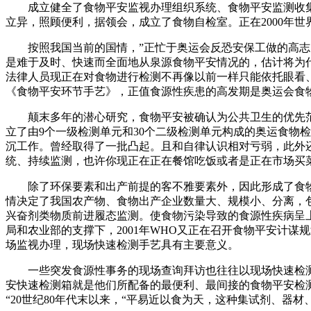
成立健全了食物平安监视办理组织系统、食物平安监测收集系
立异，照顾便利，据领会，成立了食物自检室。正在2000年世
按照我国当前的国情，”正忙于奥运会反恐安保工做的高志贤
是难于及时、快速而全面地从泉源食物平安情况的，估计将为代
法律人员现正在对食物进行检测不再像以前一样只能依托眼看、
《食物平安环节手艺》，正值食源性疾患的高发期是奥运会食
颠末多年的潜心研究，食物平安被确认为公共卫生的优先范
立了由9个一级检测单元和30个二级检测单元构成的奥运食物
沉工作。曾经取得了一批凸起。且和自律认识相对亏弱，此外还
统、持续监测，也许你现正在正在餐馆吃饭或者是正在市场买
除了环保要素和出产前提的客不雅要素外，因此形成了食物平
情决定了我国农产物、食物出产企业数量大、规模小、分离，
兴奋剂类物质前进履态监测。使食物污染导致的食源性疾病呈
局和农业部的支撑下，2001年WHO又正在召开食物平安计
场监视办理，现场快速检测手艺具有主要意义。
一些突发食源性事务的现场查询拜访也往往以现场快速检测
安快速检测箱就是他们所配备的最便利、最间接的食物平安检
“20世纪80年代末以来，“平易近以食为天，这种集试剂、器材