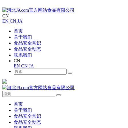
CN
EN
CN
JA
首页
关于我们
食品安全常识
食品安全动态
联系我们
CN
EN
CN
JA
首页
关于我们
食品安全常识
食品安全动态