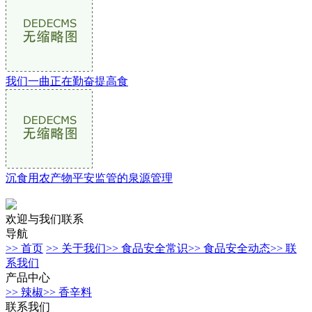
我们一曲正在勤奋提高食
沉食用农产物平安监管的泉源管理
欢迎与我们联系
导航
>> 首页
>> 关于我们
>> 食品安全常识
>> 食品安全动态
>> 联
系我们
产品中心
>> 辣椒
>> 香辛料
联系我们