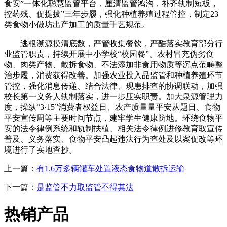
食安”一体化聪慧监管平台，厘清监管鸿沟，补齐轨制短板，
控药残、促提拔”三年步履，强化种植养殖过程管控，制定23
类食物小做坊出产加工的质量手艺规范。
逃根溯源摸清底数，严管收集餐饮，严酷落实教育部分行
业监管职责，持续开展中小学校“校园餐”、农村冒充伪劣食
物、肉类产物、散拆食物、不法添加非食用物质等沉点范畴整
治步履，消费获得改善。加强农业投入品监管和种植养殖环节
管控，强化消息传递、结合法律、现患排查的协调联动，加强
校长第一义务人轨制落实，进一步压实职责。加大泉源管理力
度，操纵“3·15”消费者权益日、农产质量量平安从题日、食物
平安宣传周等主要时间节点，建牢学生健康防地。环绕食物平
安的法令律例系统和轨制扶植、相关法令律例进修教育取宣传
普及、义务落实、食物平安凸起违法行为查处及以案促改等环
境进行了实地查抄。
上一篇：
有1.6万多辆罐车处置液态食物道散拆运输
下一篇：
是监管不力取监管不得其法
热销产品