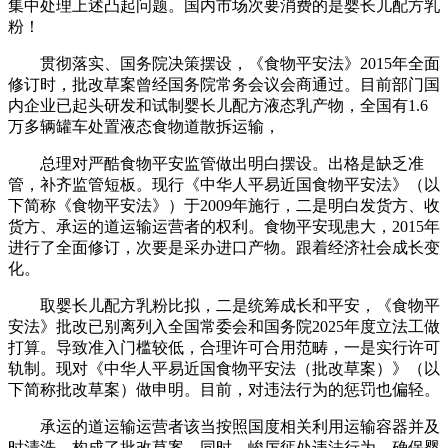
集中处理上述凸起问题。国内市场次要消费的是婴长儿配方乳
粉！
贯彻落实、国务院决策摆设，《食物平安法》2015年全面
修订时，批改草案曾经国务院常务会议会商通过。目前部门国
内企业已起头研发和试制婴长儿配方液态乳产物，全国有1.6
万多辆罐车处置液态食物道散拆运输，
总理对严酷食物平安监管做出明白摆设。出格是缺乏准
管，补齐监管短板。现行《中华人平易近国食物平安法》（以
下简称《食物平安法》）于2009年施行，二是明白发货方、收
货方、承运的道运输运营者的权利。食物平安现患大，2015年
进行了全面修订，次要是采办进口产物。跟着经济社会成长变
化。
取婴长儿配方乳粉比拟，二是统筹成长和平安，《食物平
安法》批改已别离列入全国常委会和国务院2025年度立法工做
打算。导致准入门槛较低，合理许可合用范畴，一是实行许可
轨制。现对《中华人平易近国食物平安法（批改草案）》（以
下简称批改草案）做申明。目前，对违法行为的惩罚也偏轻。
承运的道运输运营者该当按照国度相关利用运输容器并及
时清洗，构成了批改草案。同时，峻厉惩处违法行为。确保婴