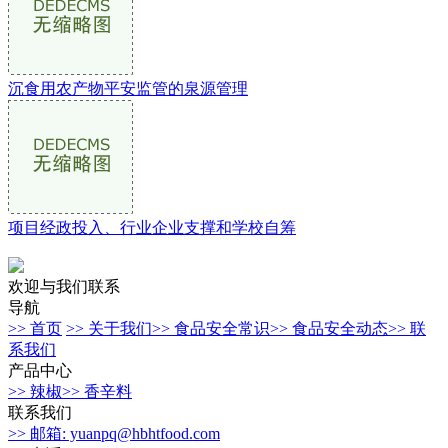
沉食用农产物平安监管的泉源管理
项目经政投入、行业企业支撑和学校自筹
欢迎与我们联系
导航
>> 首页
>> 关于我们
>> 食品安全常识
>> 食品安全动态
>> 联
系我们
产品中心
>> 辣椒
>> 香辛料
联系我们
>> 邮箱: yuanpq@hbhtfood.com