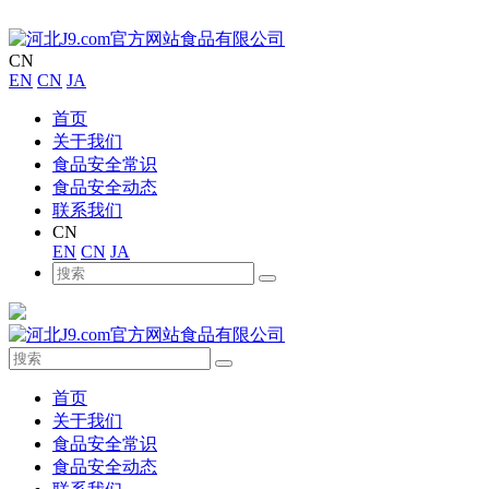
CN
EN
CN
JA
首页
关于我们
食品安全常识
食品安全动态
联系我们
CN
EN
CN
JA
首页
关于我们
食品安全常识
食品安全动态