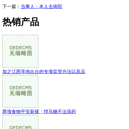
下一篇：
当事人：本人去病院
热销产品
加之江西等地出台的专项监管办法以及品
两项食物平安新规；悍马糖不法添药