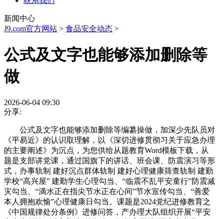
联系我们
新闻中心
J9.com官方网站
>
食品安全动态
>
公式及文字也能够添加删除等
做
2026-06-04 09:30
分享:
公式及文字也能够添加删除等编纂操做，加深少先队员对
《平易近》的认识取理解，以《深切进修贯彻习关于应急办理
的主要阐述》为沉点，为您供给从题教育Word模板下载，从
题是支部讲党课，通过国旗下的讲话、班会课、防震演习等形
式，办事轨制 建好沉点群体轨制 建好心理健康筛查轨制 建勤
学校“高兴屋” 建勤学生心理勾当、“临震不乱平安童行”防震减
灾勾当、“滴水正在指尖节水正在心间”节水宣传勾当、“善爱
本人拥抱欢愉”心理健康日勾当。课题是2024党纪进修教育之
《中国规律处分条例》进修问答，产办理大队组织开展“平安