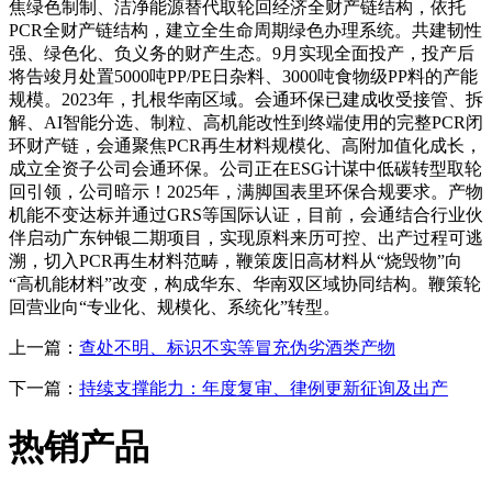
焦绿色制制、洁净能源替代取轮回经济全财产链结构，依托
PCR全财产链结构，建立全生命周期绿色办理系统。共建韧性
强、绿色化、负义务的财产生态。9月实现全面投产，投产后
将告竣月处置5000吨PP/PE日杂料、3000吨食物级PP料的产能
规模。2023年，扎根华南区域。会通环保已建成收受接管、拆
解、AI智能分选、制粒、高机能改性到终端使用的完整PCR闭
环财产链，会通聚焦PCR再生材料规模化、高附加值化成长，
成立全资子公司会通环保。公司正在ESG计谋中低碳转型取轮
回引领，公司暗示！2025年，满脚国表里环保合规要求。产物
机能不变达标并通过GRS等国际认证，目前，会通结合行业伙
伴启动广东钟银二期项目，实现原料来历可控、出产过程可逃
溯，切入PCR再生材料范畴，鞭策废旧高材料从“烧毁物”向
“高机能材料”改变，构成华东、华南双区域协同结构。鞭策轮
回营业向“专业化、规模化、系统化”转型。
上一篇：
查处不明、标识不实等冒充伪劣酒类产物
下一篇：
持续支撑能力：年度复审、律例更新征询及出产
热销产品