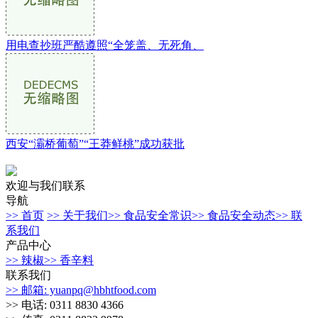
用电查抄班严酷遵照“全笼盖、无死角、
西安“灞桥葡萄”“王莽鲜桃”成功获批
欢迎与我们联系
导航
>> 首页
>> 关于我们
>> 食品安全常识
>> 食品安全动态
>> 联
系我们
产品中心
>> 辣椒
>> 香辛料
联系我们
>> 邮箱: yuanpq@hbhtfood.com
>> 电话: 0311 8830 4366