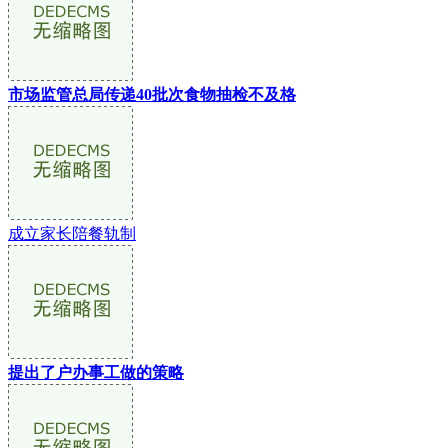
市场监管总局传递40批次食物抽检不及格
成立家长陪餐轨制
提出了户办事工做的策略