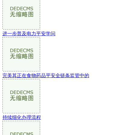
进一步普及电力平安学问
完美其正在食物药品平安全链条监管中的
持续细化办理流程