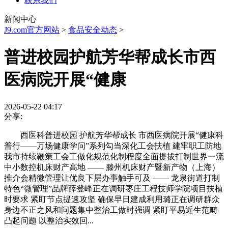
联系我们
新闻中心
J9.com官方网站
>
食品安全动态
>
普进校园护航芳华帮成长市西
医病院开展“健康
2026-05-22 04:17
分享:
西医科普进校园 护航芳华帮成长 市西医病院开展“健康科
普行——万场健康学问”系列勾当深化工会扶植 建牢职工防地
我市持续鞭策工会工做化规范化制程度全面提拔打制世界一流
中小数控机床财产高地 —— 滕州机床财产暨新产物（上海）
推介会精微管理让优良下层办事触手可及 —— 龙泉街道打制
特色“微管理”品牌薛登峰正在调研枣庄工程技师学院项目扶植
时要求 紧盯节点提速攻坚 确保早日建成利用璐正在调研群众
身边不正之风和问题集中整治工做时强调 紧盯平易近生范畴
凸起问题 以整治实效回...