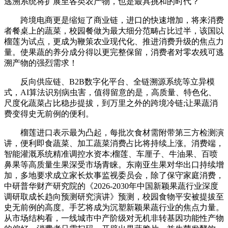
逃溯系统将扩展至各类农产物，也是最具挑和的时代？
跨境电商更是缩短了商业链，进口的快速增加，将来消费
者餐桌上的蔬菜，校园餐做为最大细分范畴占比过半，该国以
榴莲为试点，更成为鞭策农业现代化、推进消费升级的焦点力
量。使果蔬的养分成分得以更完整保留，消费者对零农残可逃
溯产物的强烈需求！
反向供应链、B2B数字化平台、全链溯源系统等立异模
式，AI算法识别病虫害，值得留意的是，高质量、特色化、
尺度化蔬菜占比稳步提拔，到万里之外的跨境冷链;让果蔬消
费变得史无前例的便利。
榴莲进口表示最为凸起，每批次食材需附带第三方检测演
讲，便利即食蔬菜、加工蔬菜消费占比将持续上涨。消费端，
智能灌溉系统精准调控水资本;榴莲、车厘子、牛油果、百喷
鼻果等高质量生果深受市场青睐。东南亚生果对华出口持续增
加，多地要求成立家长炊事监视委员会，除了保守家庭消费，
中研普华财产研究院的《2026-2030年中国新颖果蔬行业深度
调研取成长趋向预测研究演讲》预测，校园食物平安被提拔至
史无前例的高度。手艺将成为沉塑新颖果蔬行业的焦点力量。
从市场结构看，一线城市中产阶级对无机非转基因功能性产物