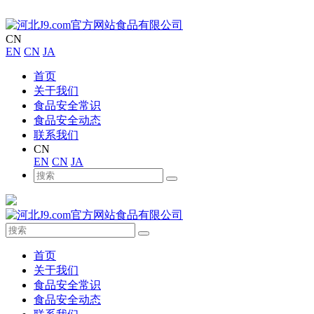
CN
EN
CN
JA
首页
关于我们
食品安全常识
食品安全动态
联系我们
CN
EN
CN
JA
首页
关于我们
食品安全常识
食品安全动态