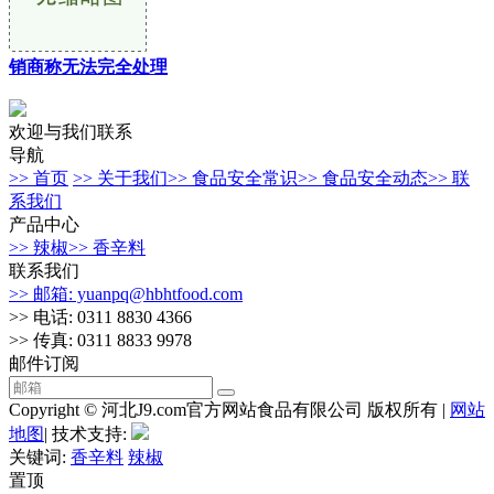
销商称无法完全处理
欢迎与我们联系
导航
>> 首页
>> 关于我们
>> 食品安全常识
>> 食品安全动态
>> 联
系我们
产品中心
>> 辣椒
>> 香辛料
联系我们
>> 邮箱: yuanpq@hbhtfood.com
>> 电话: 0311 8830 4366
>> 传真: 0311 8833 9978
邮件订阅
Copyright © 河北J9.com官方网站食品有限公司 版权所有 |
网站
地图
| 技术支持:
关键词:
香辛料
辣椒
置顶