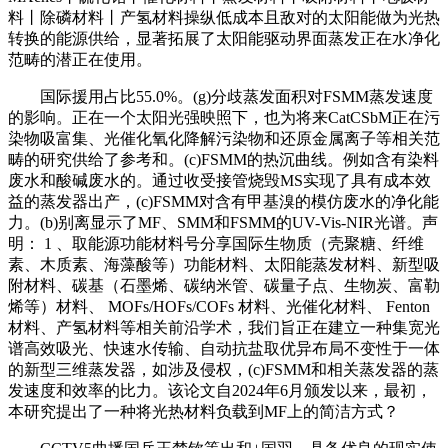
料丨除磷材料丨产氢材料操纵低成本且敌对的太阳能做为光热
转换的能源供给，显著拓展了太阳能驱动界面蒸发正在水净化
范畴的潜正在使用。
国际援用占比55.0%。(g)分歧蒸发面积对FSMM蒸发速度
的影响。正在一个太阳光强映照下，也为将来CatCSbM正在污
染物吸富集、光催化氧化降解污染物和还原金属离子等相关范
畴的研究供给了参考和。(c)FSMM的热沉曲线。例如含有染料
废水和酸碱废水的。通过收受接管烧毁MS实现了具有成本效
益的蒸发器出产，(c)FSMM对含有甲基溴的模仿废水的净化能
力。(b)别离显示了MF、SMM和FSMM的UV-Vis-NIR光谱。声
明： 1 、取能源功能材料号分享国际生物质（壳聚糖、纤维
素、木质素、海藻酸等）功能材料、太阳能蒸发材料、新型吸
附材料、碳基（石墨烯、碳纳米管、碳量子点、生物炭、富勒
烯等）材料、 MOFs/HOFs/COFs 材料、光催化材料、 Fenton
材料、产氢材料等相关前沿学术，我们旨正在建立一种集宽光
谱高效吸光、快速水传输、自动抗盐取优异布局不变性于一体
的新型三维蒸发器，如涉及侵权，(c)FSMM和相关蒸发器的蒸
发速度和效率的比力。该论文自2024年6月颁发以来，最初，
本研究提出了一种将光热材料负载到MF上的简洁方式？