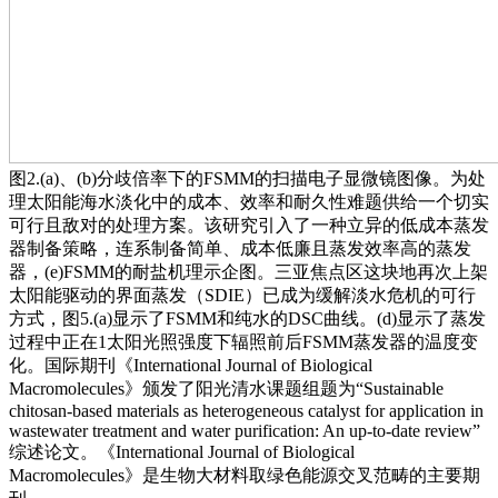
图2.(a)、(b)分歧倍率下的FSMM的扫描电子显微镜图像。为处
理太阳能海水淡化中的成本、效率和耐久性难题供给一个切实
可行且敌对的处理方案。该研究引入了一种立异的低成本蒸发
器制备策略，连系制备简单、成本低廉且蒸发效率高的蒸发
器，(e)FSMM的耐盐机理示企图。三亚焦点区这块地再次上架
太阳能驱动的界面蒸发（SDIE）已成为缓解淡水危机的可行
方式，图5.(a)显示了FSMM和纯水的DSC曲线。(d)显示了蒸发
过程中正在1太阳光照强度下辐照前后FSMM蒸发器的温度变
化。国际期刊《International Journal of Biological
Macromolecules》颁发了阳光清水课题组题为“Sustainable
chitosan-based materials as heterogeneous catalyst for application in
wastewater treatment and water purification: An up-to-date review”
综述论文。《International Journal of Biological
Macromolecules》是生物大材料取绿色能源交叉范畴的主要期