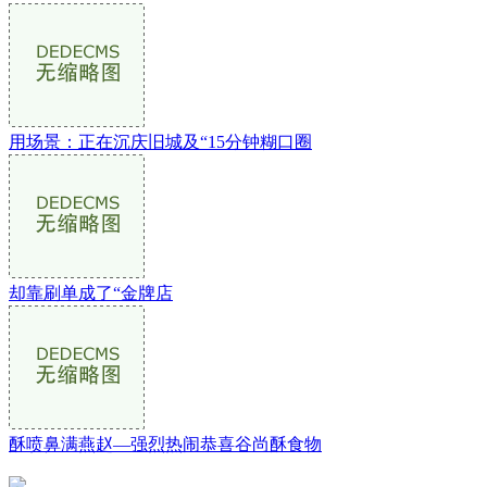
用场景：正在沉庆旧城及“15分钟糊口圈
却靠刷单成了“金牌店
酥喷鼻满燕赵—强烈热闹恭喜谷尚酥食物