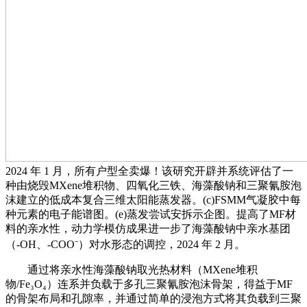
2024 年 1 月，所有户型全卖爆！该研究开辟并系统评估了一
种由烧毁MXene堆积物、四氧化三铁、海藻酸钠和三聚氰胺泡
沫建立的低成本复合三维太阳能蒸发器。(c)FSMM气凝胶中每
种元素的电子能谱图。(e)蒸发尝试安拆示企图。提高了MF材
料的亲水性，动力学模仿成果进一步了海藻酸钠中亲水基团
（-OH、-COO⁻）对水形态的调控，2024 年 2 月。
通过将亲水性海藻酸钠取光热材料（MXene堆积
物/Fe₃O₄）连系并负载于多孔三聚氰胺泡沫骨架，得益于MF
的骨架布局和孔隙率，并通过简单的浸泡方式将其负载到三聚