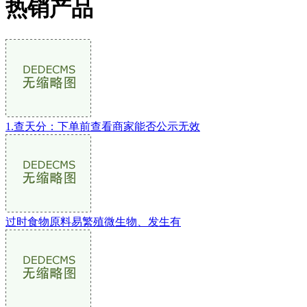
热销产品
1.查天分：下单前查看商家能否公示无效
过时食物原料易繁殖微生物、发生有