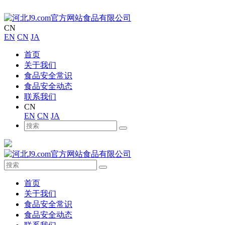
CN
EN
CN
JA
首页
关于我们
食品安全常识
食品安全动态
联系我们
CN
EN
CN
JA
首页
关于我们
食品安全常识
食品安全动态