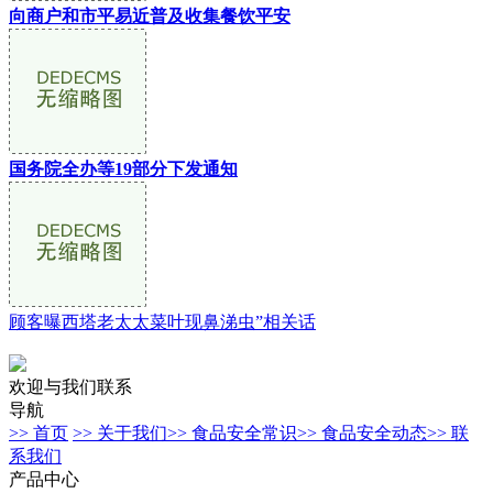
向商户和市平易近普及收集餐饮平安
国务院全办等19部分下发通知
顾客曝西塔老太太菜叶现鼻涕虫”相关话
欢迎与我们联系
导航
>> 首页
>> 关于我们
>> 食品安全常识
>> 食品安全动态
>> 联
系我们
产品中心