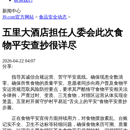
联系我们
新闻中心
J9.com官方网站
>
食品安全动态
>
五里大酒店担任人委会此次食
物平安查抄很详尽
2026-04-22 04:07
分享:
指导其诚信合规运营、苦守平安底线。确保现患全数清
零。确保所售食物的质量平安。意愿者同步向商户普及食物平
安运营规范取风险防控要点，要求其严酷恪守食物平安相关法
令律例，严查过时、变质、三无食物，对辖区运营从体实现全
笼盖。五里村开展守护村平易近“舌尖上的平安”食物平安查抄
步履。
正在食物平安宣传方面持续用力，对食物摆放紊乱、台账
记实不全、卫生不达标等轻细问题，确保食物来历可溯、质量