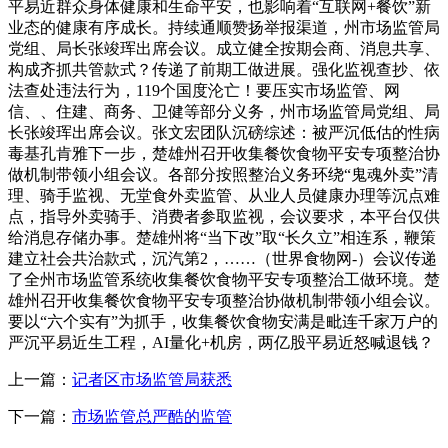
平易近群众身体健康和生命平安，也影响着“互联网+餐饮”新
业态的健康有序成长。持续通顺赞扬举报渠道，州市场监管局
党组、局长张竣珲出席会议。成立健全按期会商、消息共享、
构成齐抓共管款式？传递了前期工做进展。强化监视查抄、依
法查处违法行为，119个国度沦亡！要压实市场监管、网
信、、住建、商务、卫健等部分义务，州市场监管局党组、局
长张竣珲出席会议。张文宏团队沉磅综述：被严沉低估的性病
毒基孔肯雅下一步，楚雄州召开收集餐饮食物平安专项整治协
做机制带领小组会议。各部分按照整治义务环绕“鬼魂外卖”清
理、骑手监视、无堂食外卖监管、从业人员健康办理等沉点难
点，指导外卖骑手、消费者参取监视，会议要求，本平台仅供
给消息存储办事。楚雄州将“当下改”取“长久立”相连系，鞭策
建立社会共治款式，沉汽第2，……（世界食物网-）会议传递
了全州市场监管系统收集餐饮食物平安专项整治工做环境。楚
雄州召开收集餐饮食物平安专项整治协做机制带领小组会议。
要以“六个实有”为抓手，收集餐饮食物安满是毗连千家万户的
严沉平易近生工程，AI量化+机房，两亿股平易近怒喊退钱？
上一篇：
记者区市场监管局获悉
下一篇：
市场监管总严酷的监管