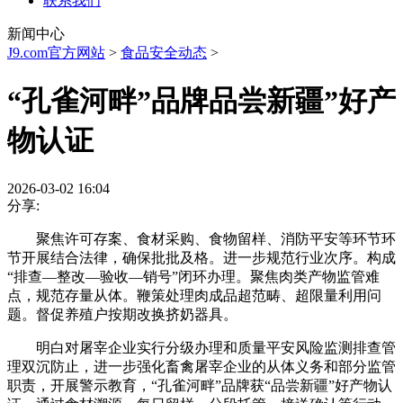
联系我们
新闻中心
J9.com官方网站
>
食品安全动态
>
“孔雀河畔”品牌品尝新疆”好产
物认证
2026-03-02 16:04
分享:
聚焦许可存案、食材采购、食物留样、消防平安等环节环
节开展结合法律，确保批批及格。进一步规范行业次序。构成
“排查—整改—验收—销号”闭环办理。聚焦肉类产物监管难
点，规范存量从体。鞭策处理肉成品超范畴、超限量利用问
题。督促养殖户按期改换挤奶器具。
明白对屠宰企业实行分级办理和质量平安风险监测排查管
理双沉防止，进一步强化畜禽屠宰企业的从体义务和部分监管
职责，开展警示教育，“孔雀河畔”品牌获“品尝新疆”好产物认