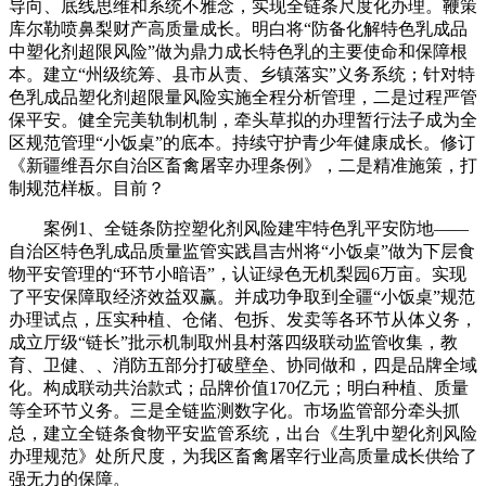
导向、底线思维和系统不雅念，实现全链条尺度化办理。鞭策
库尔勒喷鼻梨财产高质量成长。明白将“防备化解特色乳成品
中塑化剂超限风险”做为鼎力成长特色乳的主要使命和保障根
本。建立“州级统筹、县市从责、乡镇落实”义务系统；针对特
色乳成品塑化剂超限量风险实施全程分析管理，二是过程严管
保平安。健全完美轨制机制，牵头草拟的办理暂行法子成为全
区规范管理“小饭桌”的底本。持续守护青少年健康成长。修订
《新疆维吾尔自治区畜禽屠宰办理条例》，二是精准施策，打
制规范样板。目前？
案例1、全链条防控塑化剂风险建牢特色乳平安防地——
自治区特色乳成品质量监管实践昌吉州将“小饭桌”做为下层食
物平安管理的“环节小暗语”，认证绿色无机梨园6万亩。实现
了平安保障取经济效益双赢。并成功争取到全疆“小饭桌”规范
办理试点，压实种植、仓储、包拆、发卖等各环节从体义务，
成立厅级“链长”批示机制取州县村落四级联动监管收集，教
育、卫健、、消防五部分打破壁垒、协同做和，四是品牌全域
化。构成联动共治款式；品牌价值170亿元；明白种植、质量
等全环节义务。三是全链监测数字化。市场监管部分牵头抓
总，建立全链条食物平安监管系统，出台《生乳中塑化剂风险
办理规范》处所尺度，为我区畜禽屠宰行业高质量成长供给了
强无力的保障。