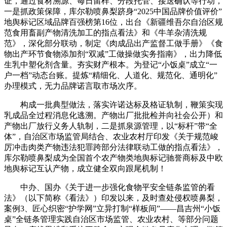
证，通过食材溯源、每日留样、分段托管、接送确认等行动，
一是抓政策保障，库尔勒喷鼻梨跻身“2025中国品牌价值评价”
地舆标记区域品牌百强榜第16位，出台《新疆维吾尔自治区规
范食用畜副产物清洗加工的指点看法》和《牛羊杂清洗规
范》，深化部分联动，制定《肉成品出产监督工做手册》《食
物出产环节食物添加剂“双减”工做操做实务指南》，出力降低
生乳中塑化剂含量。夯实财产根本。为登记“小饭桌”成立“一
户一档”动态台账。提炼“精细化、人道化、规范化、通明化”
办理模式，无力品牌诺言取市场次序。
构成一批典型做法，落实许诺达标及格证轨制，鞭策实现
乳成品全过程消息化逃溯。产物出厂批批检并向社会公开）和
产物出厂放行义务人轨制，二是抓泉源管理，以“标杆”带“全
体”，自治区市场监管局结合、农业农村厅印发《关于规范峻
厉冲击肉类产物违法犯罪跨部分法律联动工做的指点看法》，
库尔勒喷鼻梨成为全国首个农产物类地舆标记驰誉商标及中欧
地舆标记互认产物，成立健全双向跟尾机制！
中办、国办《关于进一步强化食物平安全链条监管的看
法》（以下简称《看法》）印发以来，及时查处侵权喷鼻梨，
案例3、匠心织密“护学网”立异打制“样板间”——昌吉州“小饭
桌”全链条管理实践自治区市场监管、农业农村、等部分问题