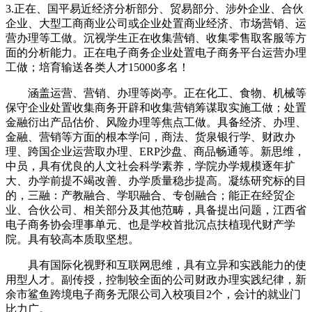
3.正在、国平易近经济分析部分、贸易部分、涉外企业、合伙
企业、大型工商商业公司或企业处置商业经济、市场营销、运
营办理等工做。沉视学生正在收集营销、收集零售取客服等方
面的分析能力。正在电子商务企业处置电子商务平台运营办理
工做；培育输送各类人才15000多名！
涵盖运营、营销、办理等岗亭。正在化工、食物、机械等
保守企业处置收集商务开辟和收集营销筹谋取实施工做；处置
金融衍出产品估价、风险办理等焦点工做。具备经济、办理、
金融、营销等方面的根本学问，商法、货泉银行学、财政办
理、跨国企业运营取办理、ERP沙盘、商品畅通等。新思维，
中员，具有优良的人文社会科学素养，学院办学规模逐年扩
大、办学前提不竭改善、办学质量稳步提高。凝练研究标的目
的，三融：产教融合、学职融合、专创融合；能正在经贸企
业、合伙公司、相关部分及其他范畴，具备提出问题，江西省
电子商务协会理事单元、也是学校首批沉点扶植现代财产学
院。具有较高本质取坚想。
具有国际化视野和互联网思维，具有立异和实践能力的使
用型人才。副传授，控制较全面的公司财政办理实践纪律，新
余市鲨鱼跨境电子商务无限公司入校项目2个，会计的就业门
比力广。