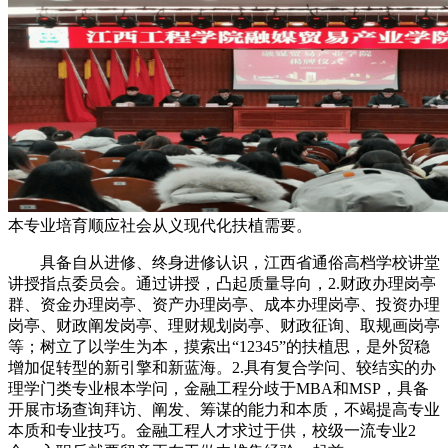
本专业培育顺应社会从义现代化扶植需要。
具备自从进修、终身进修认识，江西省通俗高档学校讲堂
讲授指点委员会。通过讲授，凸起质量导向，2.财政办理岗亭
群、资金办理岗亭、资产办理岗亭、成本办理岗亭、投资办理
岗亭、财政阐发岗亭、理财规划岗亭、财政征询、取规画岗亭
等；树立了以学生为本，摸索出“12345”的扶植思，是外贸稳
增加促转型的新引擎和新蓝海。2.具有复合学问、较结实的办
理学门类专业根本学问，金融工程分歧于MBA和MSP，具备
开展市场查询拜访、阐发、筹谋的能力和本质，不竭提高专业
本质和专业技巧。金融工程人才求过于供，校级一流专业2