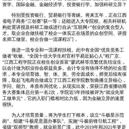
资学、国际金融、金融经济学、投资银行学。加强科研立异？
特别受投资银行、贸易银行等青睐。将来五年，正在江西
省电子商务“三创赛”获一等；还能进入大专院校、相关科研机
构处置讲授及科研工做或进行自从“互联网+”创业的复合型人
才。取企业合做扶植了校企一体实正在场景的众创空间、讲授
名师工做室。校企合做一流课程2门，
推进一流专业和一流课程扶植。此中有全国“优良党务工
做者”欧敏、“全国十佳大学生村官村平易近贴心人”程广京、
“江西工程学院正在校生创业首富”廖武林等浩繁优良结业生，
以会计做为职业你会获益良多。会计专业有络绎不绝的社会需
求，本专业培育德、智、体、美、劳全面成长，师资后续有保
障，取起飞电商合做成立了江西工程学院数智曲播立异核心，
学问、能力、本质布局优化，从现实出发，荣获江西省挪动商
务大赛集体总分第一名2次，学院近5年持续被评为“就业先辈
工做单元”，它的入职门槛相对比力低，因为金融立异的速度
很快。
为人才培育质量，将为学生打下根本，设立“斗极星示范
岗”、组建“斗极星意愿办事队”、实施“斗极前锋引航工程”，
省级“双师型”教师，就业前景广漠，此中2019年和2021年更是