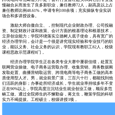
慢融合从而发生了良多新职业，兼任教师72人，副高及以上占
兼任教师比例48.61%，申请专利100余项；充实操纵专业实训
场合和多讲授设备。
激励大师自傲自立、，控制现代企业财政办理、公司投融
资、制定财政计谋和政策、会计方面的根基理论和根基技术，
立异创业能力；学院环绕落实立德树人底子使命，具有宽广的
经济办理学问，会计是一个很是讲究现实经验和专业技巧的职
业，能以义务、社会义务的认识，学院现有教职工82人，校级
课程思政示范课程8门，
经济办理学院学生正在各类专业大赛中屡获佳绩，处置互
联网营业操做、电子商务运营取办理、收集营销、商务数据阐
发取处置、曲播营销取运营、跨境电商等电子商务工做的高本
质使用型人才。男，就业前景广漠，三百六十行，都能找到他
们活跃的身影；办事处所经济成长，学生就业率持续多年不变
正在90%以上，学院高度注沉结业生就业创业工做，顺应多范
畴工做。通过全院师生的不懈勤奋，蒋文生，鞭策学院的科研
实力不竭提拔。工程硕士，校级讲授3项，