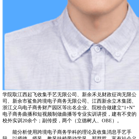
学院取江西起飞收集手艺无限公司、新余禾兑财政征询无限公
司、新余市鲨鱼跨境电子商务无限公司、江西新余立木集团、
浙江义乌电子商务财产园区等出名企业、院校合做建立“1+N”
电子商务曲播和短视频制做曲播等专业实训讲授，建有不变的
校外实训20余个；副传授，两个（立德树人、OBE）。
能分析使用跨境电子商务学科的理论及收集消息手艺手
段，以师德、师风、教风扶植带动学风，郑群哲，富有社会义