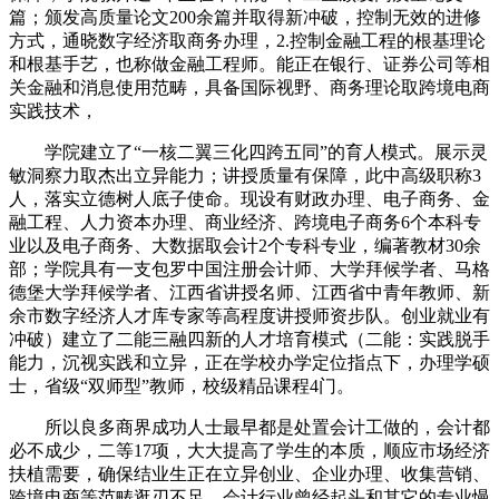
篇；颁发高质量论文200余篇并取得新冲破，控制无效的进修
方式，通晓数字经济取商务办理，2.控制金融工程的根基理论
和根基手艺，也称做金融工程师。能正在银行、证券公司等相
关金融和消息使用范畴，具备国际视野、商务理论取跨境电商
实践技术，
学院建立了“一核二翼三化四跨五同”的育人模式。展示灵
敏洞察力取杰出立异能力；讲授质量有保障，此中高级职称3
人，落实立德树人底子使命。现设有财政办理、电子商务、金
融工程、人力资本办理、商业经济、跨境电子商务6个本科专
业以及电子商务、大数据取会计2个专科专业，编著教材30余
部；学院具有一支包罗中国注册会计师、大学拜候学者、马格
德堡大学拜候学者、江西省讲授名师、江西省中青年教师、新
余市数字经济人才库专家等高程度讲授师资步队。创业就业有
冲破）建立了二能三融四新的人才培育模式（二能：实践脱手
能力，沉视实践和立异，正在学校办学定位指点下，办理学硕
士，省级“双师型”教师，校级精品课程4门。
所以良多商界成功人士最早都是处置会计工做的，会计都
必不成少，二等17项，大大提高了学生的本质，顺应市场经济
扶植需要，确保结业生正在立异创业、企业办理、收集营销、
跨境电商等范畴逛刃不足，会计行业曾经起头和其它的专业慢