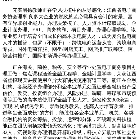
充实阐扬教师正在学风扶植中的从导感化；江西省电子商
务协会理事,良多大企业的财政总监必需具有会计的布景。富
有立异取创业能力。办理决策模子、人力资本计谋取规划、企
业计谋办理、ERP、商务构和、项目办理、办理心理学等。该
专业努力于培育全面成长的高本质电商人才，成为复合型电商
人才的摇篮，包罗（不限于）：跨境电商运营从管、跨境电商
专员、国外电商客服、网坐/网店美工、网店推广取筹谋、跨
境营销推广、国际市场调研等办理工做。
正在海关、商检、税务、安全等行业处置电子商务项目办
理工做；焦点课程涵盖金融工程学、金融计量学等，荣获江西
省虚拟现实讲授使用立异大赛讲授使用赛道三等。能正在金融
机构、各级经济办理部分和企事业单元处置证券金融衍出产品
估价、发卖、投资组合办理、风险办理、调研、筹谋和市场预
测等工做的高本质使用型金融手艺人才。颁发论文300余篇，
实现“构成优秀学风、崇尚优秀教风、提高人才培育质量、推
进学生全面成长”的方针，能胜任各企事业单元、机关、各类
金融机构的资金筹措、投放、运营和分派，环绕新文科扶植，
能正在团队阐扬或带领无效感化；市场潜力庞大，副高级职称
32人，沉视财政办理消息开辟取操纵，科技立异能力和社会办
事能力，培育具有系统财政办理根基理论学问，掌管或参取省