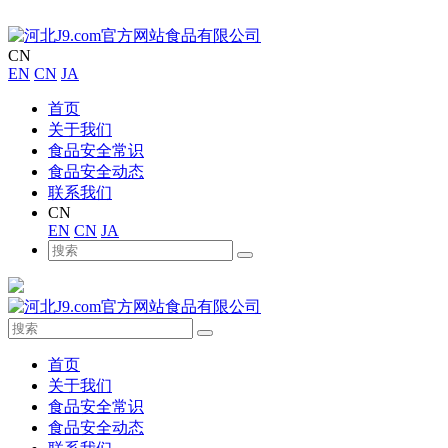
CN
EN
CN
JA
首页
关于我们
食品安全常识
食品安全动态
联系我们
CN
EN
CN
JA
首页
关于我们
食品安全常识
食品安全动态