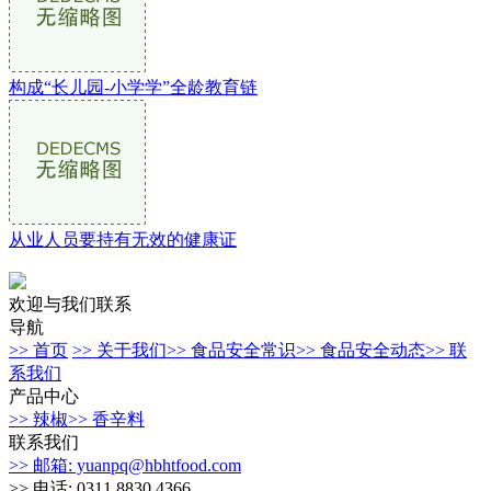
构成“长儿园-小学学”全龄教育链
从业人员要持有无效的健康证
欢迎与我们联系
导航
>> 首页
>> 关于我们
>> 食品安全常识
>> 食品安全动态
>> 联
系我们
产品中心
>> 辣椒
>> 香辛料
联系我们
>> 邮箱: yuanpq@hbhtfood.com
>> 电话: 0311 8830 4366