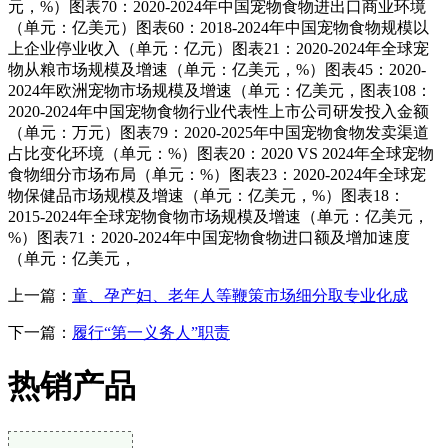
元，%）图表70：2020-2024年中国宠物食物进出口商业环境
（单元：亿美元）图表60：2018-2024年中国宠物食物规模以
上企业停业收入（单元：亿元）图表21：2020-2024年全球宠
物从粮市场规模及增速（单元：亿美元，%）图表45：2020-
2024年欧洲宠物市场规模及增速（单元：亿美元，图表108：
2020-2024年中国宠物食物行业代表性上市公司研发投入金额
（单元：万元）图表79：2020-2025年中国宠物食物发卖渠道
占比变化环境（单元：%）图表20：2020 VS 2024年全球宠物
食物细分市场布局（单元：%）图表23：2020-2024年全球宠
物保健品市场规模及增速（单元：亿美元，%）图表18：
2015-2024年全球宠物食物市场规模及增速（单元：亿美元，
%）图表71：2020-2024年中国宠物食物进口额及增加速度
（单元：亿美元，
上一篇：
童、孕产妇、老年人等鞭策市场细分取专业化成
下一篇：
履行“第一义务人”职责
热销产品