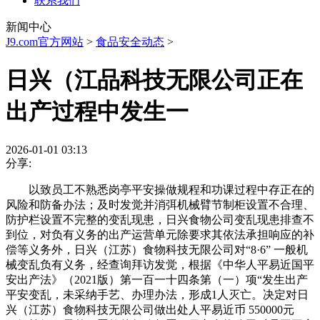
联系我们
新闻中心
J9.com官方网站
>
食品安全动态
>
日兴（江品科技无限公司正在
出产过程中发生一
2026-01-01 03:13
分享:
以致员工不熟悉岗亭平安操做规程和功课过程中存正在的
风险和防备办法；及时发觉并消弭机械臂节制柜设置不合理、
防护栏设置不完整的变乱现患，日兴食物公司变乱现患排查不
到位，对负有义务的出产运营单元除要求其依法承担响应的补
偿等义务外，日兴（江苏）食物科技无限公司对“8·6” 一般机
械变乱负有义务，经查询拜访发觉，根据《中华人平易近国平
安出产法》（2021版）第一百一十四条第（一）项“发生出产
平安变乱，未采纳手艺、办理办法，形成1人灭亡。决定对日
兴（江苏）食物科技无限公司做出处人平易近币 550000元