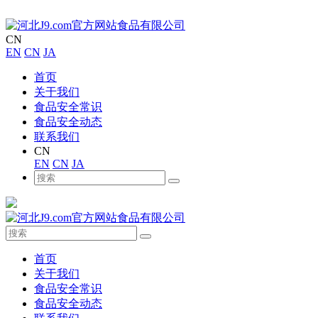
CN
EN
CN
JA
首页
关于我们
食品安全常识
食品安全动态
联系我们
CN
EN
CN
JA
首页
关于我们
食品安全常识
食品安全动态