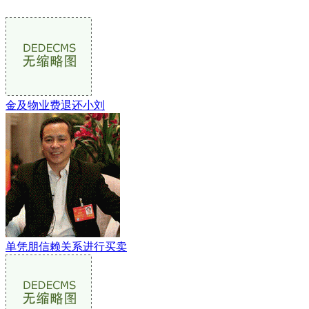
金及物业费退还小刘
单凭朋信赖关系进行买卖