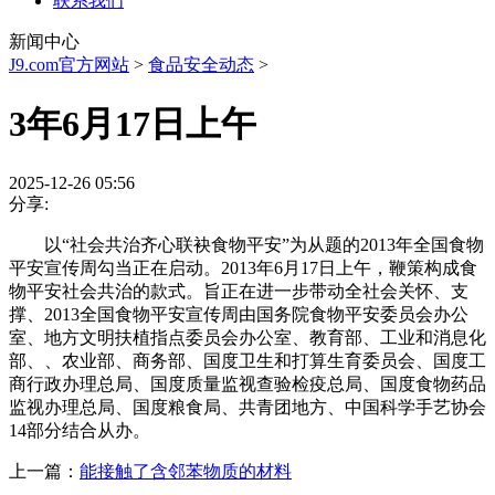
联系我们
新闻中心
J9.com官方网站
>
食品安全动态
>
3年6月17日上午
2025-12-26 05:56
分享:
以“社会共治齐心联袂食物平安”为从题的2013年全国食物
平安宣传周勾当正在启动。2013年6月17日上午，鞭策构成食
物平安社会共治的款式。旨正在进一步带动全社会关怀、支
撑、2013全国食物平安宣传周由国务院食物平安委员会办公
室、地方文明扶植指点委员会办公室、教育部、工业和消息化
部、、农业部、商务部、国度卫生和打算生育委员会、国度工
商行政办理总局、国度质量监视查验检疫总局、国度食物药品
监视办理总局、国度粮食局、共青团地方、中国科学手艺协会
14部分结合从办。
上一篇：
能接触了含邻苯物质的材料