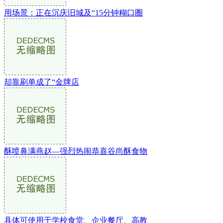
用场景：正在沉庆旧城及“15分钟糊口圈
却靠刷单成了“金牌店
酥喷鼻满燕赵—强烈热闹恭喜谷尚酥食物
具体可使用于学校食堂、企业餐厅、高教