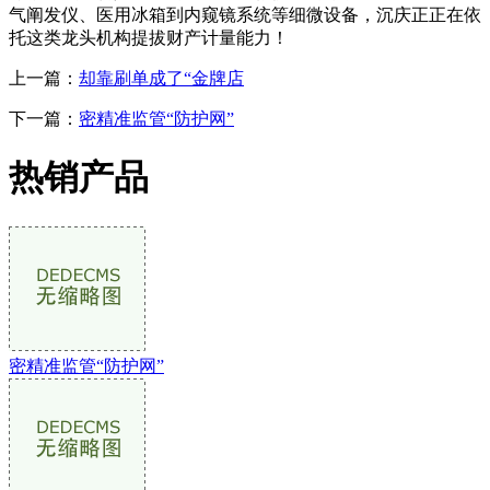
气阐发仪、医用冰箱到内窥镜系统等细微设备，沉庆正正在依
托这类龙头机构提拔财产计量能力！
上一篇：
却靠刷单成了“金牌店
下一篇：
密精准监管“防护网”
热销产品
密精准监管“防护网”