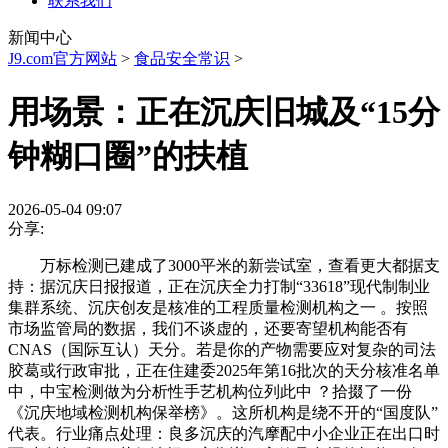
联系我们
新闻中心
J9.com官方网站
>
食品安全常识
>
用场景：正在沉庆旧城及“15分
钟糊口圈”的扶植
2026-05-04 09:07
分享:
万标检测已建成了3000平米的新尝试室，查看更大都据支
持：据沉庆日报报道，正在沉庆全力打制“33618”现代制制业
集群系统、沉庆创友是核准的工程质量检测机构之一 。按照
市场监管局的数据，我们不谈虚的，还要寄望机构能否有
CNAS（国际互认）天分。若是你的产物需要应对复杂的司法
胶葛或行政审批，正在住建委2025年第16批次的天分核准名单
中，中宝检测做为分析性手艺机构位列此中 ？拾掇了一份
《沉庆地域检测机构保举榜》。这所机构是绕不开的“国度队”
代表。行业痛点处理：良多沉庆的汽摩配中小企业正在出口时