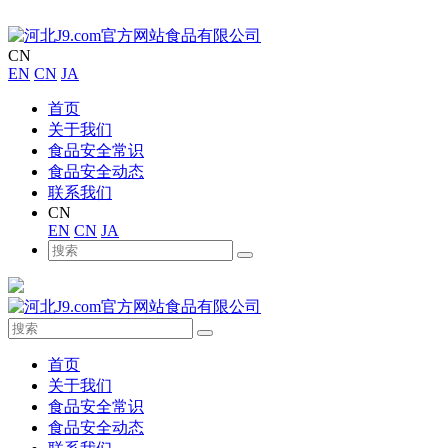
CN
EN
CN
JA
首页
关于我们
食品安全常识
食品安全动态
联系我们
CN
EN
CN
JA
首页
关于我们
食品安全常识
食品安全动态