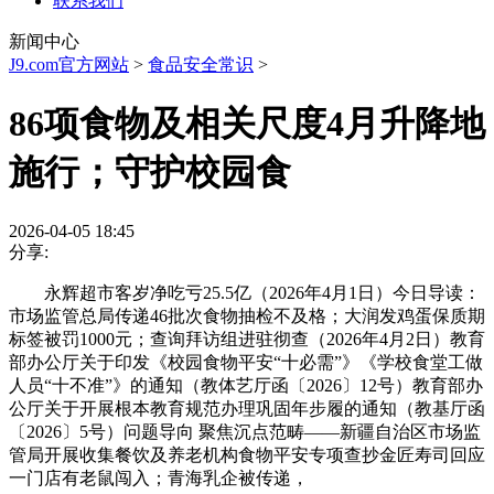
联系我们
新闻中心
J9.com官方网站
>
食品安全常识
>
86项食物及相关尺度4月升降地
施行；守护校园食
2026-04-05 18:45
分享:
永辉超市客岁净吃亏25.5亿（2026年4月1日）今日导读：
市场监管总局传递46批次食物抽检不及格；大润发鸡蛋保质期
标签被罚1000元；查询拜访组进驻彻查（2026年4月2日）教育
部办公厅关于印发《校园食物平安“十必需”》《学校食堂工做
人员“十不准”》的通知（教体艺厅函〔2026〕12号）教育部办
公厅关于开展根本教育规范办理巩固年步履的通知（教基厅函
〔2026〕5号）问题导向 聚焦沉点范畴——新疆自治区市场监
管局开展收集餐饮及养老机构食物平安专项查抄金匠寿司回应
一门店有老鼠闯入；青海乳企被传递，