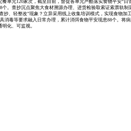
餐单元120家次，截至目前，督促各单元严酷落实食物平安“日
8个。查抄沉点聚焦大食材溯源办理、进货检验取索证索票轨制
沉查抄、轻整改”现象？立异采用线上收集培训模式，实现食物加
器具消毒等要求融入日常办理，累计消弭食物平安现患88个。将
通明化、可监视。