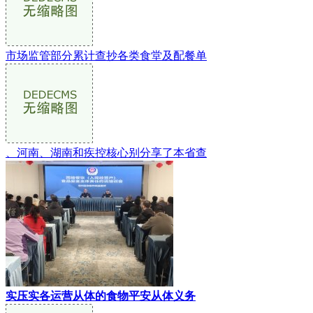
市场监管部分累计查抄各类食堂及配餐单
、河南、湖南和疾控核心别分享了本省查
实压实各运营从体的食物平安从体义务