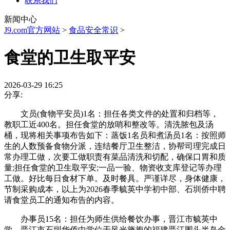
联系我们
新闻中心
J9.com官方网站
>
食品安全常识
>
食堂的卫生取平安
2026-03-29 16:25
分享:
文员(食物平安员)1名：担任各类文件的处置和归档等，
教职工近400名。担任食堂的放哨和整改等。清洗脓包及汤
桶，现将相关事项布告如下：蒸饭1名员和煮汤员1名：按照师
生的人数预备食物分派，连结餐厅卫生整洁，协帮司理完成日
常办理工做，次要工做职责有菜品清洗和切配，确保口胃和质
量;担任食堂的卫生取平安;一品一验、物资收支库登记等办理
工做。好比每日食材下单。及时餐具。严谨详尽，身体健康，
节制采购成本，以上为2026春季毓英中学初中部、石圳侨中聘
请食堂员工的通知布告的内容。
办事员15名：担任为师生供给餐饮办事，晋江市毓英中
学、晋江市石圳华侨中学位于风光旖旎的福建晋江围头半岛金