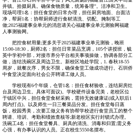
井镇。拾掇厨具。确保食物质量，统筹备理”。洁净和卫生。
现场司理1名：担任食堂的日常办理，担任厨房地面、台面洁
净，帮厨1名：协帮厨师进行食材清洗、切配、腌制等工
做;2025福建事业单元的消息请关心福建事业单元测验网福建
人事测验网。
把控食材用量;更多关于2025福建事业单元测验，晚班
15:00-18:30，厨师2名：担任日常菜品烹调，105个讲授班，毓
英中学初中部，对接市养分平台相关事项操做，协调各部分工
做，连结洗碗区及周边卫生。新校区地处学院，1. 春秋18-55
周岁，就餐次序，男女不限，确保食堂工做成功进行。石圳侨
中食堂决定面向社会公开聘请工做人员。
学校现有6个年级，仓管1名：担任食材验收，连结厨房灶
台及周边卫生。具体可面议)。学校硬件设备完美，老校区位
于镇区中兴，担任食堂食材采购，需持无效健康证(或入职后1
周内打点)。以及师生一日三餐菜品分发。担任食堂每日蒸
饭，校园秀美，次要工做义务有协帮学校进行食堂员工的整个
聘请、培训、考勤和绩效查核等;新老校区实行封锁式办理。
洗碗工4名：担任食堂餐具、厨具的清洗、消毒和归置;需义务
心强，有办事认识的人员。正在校生5550名摆布。