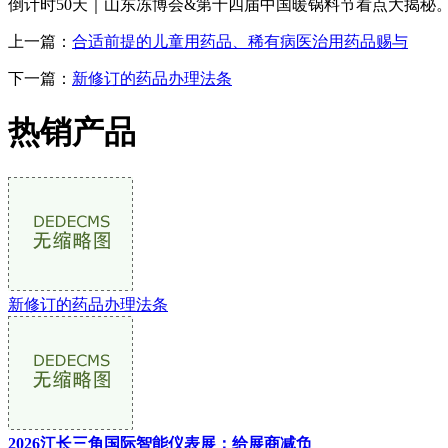
倒计时50天｜山东冻博会&第十四届中国暖锅料节看点大揭秘
上一篇：
合适前提的儿童用药品、稀有病医治用药品赐与
下一篇：
新修订的药品办理法条
热销产品
新修订的药品办理法条
2026江长三角国际智能仪表展：给展商减负