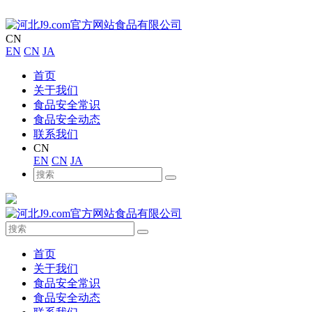
CN
EN
CN
JA
首页
关于我们
食品安全常识
食品安全动态
联系我们
CN
EN
CN
JA
首页
关于我们
食品安全常识
食品安全动态