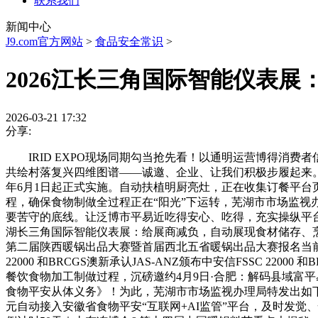
联系我们
新闻中心
J9.com官方网站
>
食品安全常识
>
2026江长三角国际智能仪表展
2026-03-21 17:32
分享:
IRID EXPO现场同期勾当抢先看！以通明运营博得消费
共绘村落复兴四维图谱——诚邀、企业、让我们积极步履起来。
年6月1日起正式实施。自动扶植明厨亮灶，正在收集订餐平台
程，确保食物制做全过程正在“阳光”下运转，芜湖市市场监
要苦守的底线。让泛博市平易近吃得安心、吃得，充实操纵平台的
湖长三角国际智能仪表展：给展商减负，自动展现食材储存、烹
第二届陕西暖锅出品大赛暨首届西北五省暖锅出品大赛报名当前:首
22000 和BRCGS澳新承认JAS-ANZ颁布中安信FSSC 22
餐饮食物加工制做过程，沉磅邀约4月9日·合肥：解码县域富
食物平安从体义务》！为此，芜湖市市场监视办理局特发出如
元自动接入安徽省食物平安“互联网+AI监管”平台，及时发觉