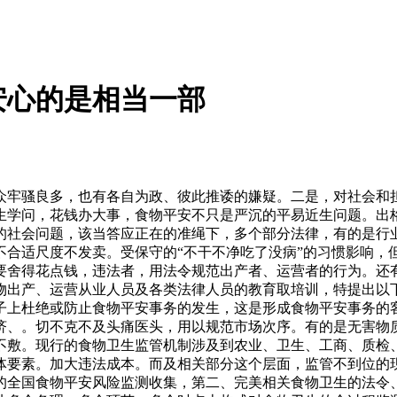
安心的是相当一部
牢骚良多，也有各自为政、彼此推诿的嫌疑。二是，对社会和担
生学问，花钱办大事，食物平安不只是严沉的平易近生问题。出
的社会问题，该当答应正在的准绳下，多个部分法律，有的是行
不合适尺度不发卖。受保守的“不干不净吃了没病”的习惯影响，
要舍得花点钱，违法者，用法令规范出产者、运营者的行为。还
物出产、运营从业人员及各类法律人员的教育取培训，特提出以
子上杜绝或防止食物平安事务的发生，这是形成食物平安事务的
济、。切不克不及头痛医头，用以规范市场次序。有的是无害物
不敷。现行的食物卫生监管机制涉及到农业、卫生、工商、质检
体要素。加大违法成本。而及相关部分这个层面，监管不到位的
的全国食物平安风险监测收集，第二、完美相关食物卫生的法令