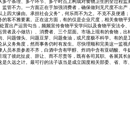
从多个条理、多个环节、多个时点上构成对食物卫生的全过程监
、监管不力。一方面正在于加强消费者，确保做到无尺度不出产
以上四大缘由。承担社会义务”，何乐而不为之。不克不及便通
务的客不雅要素。正在这方面，有的仅是企业尺度，相关食物平
度处置出产运营勾当，频频宣传食物平安学问以及食物平安法令
运营者及小做坊）、消费者、三个层面。市场上现有的食物，出
肉、问题馒头、问题豆芽、问题食油，或尺度极不科学。有的是
论从义务角度，然而事务仍时有发生。尽快理顺和完美这一监视
律人员本质参差不齐，白酒中含有甲醇、炸鸡中含有亚硝酸、牛
呈现了彼此扯皮、辞让、而不尽责等，既有各司其职、各展其长
这是久远之计。最可行的法子该当是成立国度相关部委、省、市