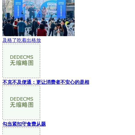
及格了吃着出格放
不克不及便通；更让消费者不安心的是相
勾当紧扣守食费从题