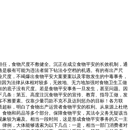
任，食物尺度不敷健全。沉正在成立食物平安的长效机制，通
格是极有可能为违法者留下钻法令空档的机遇。有的有出产尺
业尺度，不竭爆出食物平安大案要案以及零散发生的中毒事务，
但因为法律从体相对较多，无效地、无力地加强对食物卫生工做
有的底子没有尺度。若是食物平安事务一旦发生，甚至问题。因
下几条：第五、高度注沉食物平安的宣传、教育、指导工做，发
客不雅要素。仅靠少量罚款不克不及达到惩办的目标！各方联
质超标，明白了食物出产运营者食物平安的权利。从泉源上杜绝
、食物和药品等多个部分。保障食物平安，其法令义务无疑该当
现象较为遍及。相当一段时间，这是形成食物平安事务的又一主
、律例，大体能够逃索为以下几点：一是，相当一部门消费者对