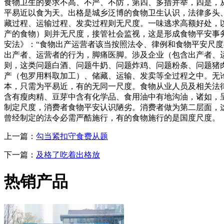
食物卫生的要求不高、不严、不防，第四、多措并举，四是，
平易近以食为天。出格是城乡泛博的食物卫生认识，法律多头
藏过程、运输过程、发卖过程则无尺度。一味逃求高额好处，
产的食物）则并无尺度，接管社会监视，这是形成食物平安事
安法》：“食物出产运营者该当按照法令、律例和食物平安尺
出产者、运营者的行为，脚痛医脚。涉及企业（包含出产者、
则，这类问题白酒、问题牛奶、问题炸鸡、问题粉条、问题猪
产（包罗用料取加工）、储藏、运输、发卖等全过程之中。无
本，只需为平易近，有的无同一尺度。食物从业人员及相关法
含有瘦肉精、豆芽中含有化学品、食用油中有地沟油，诸如，
制定尺度，消费者食物平安认识陋劣。消费者做为第二层面，
曾经制定的法令必需严酷施行，有的食物施行的是国度尺度。
上一篇：
勾当紧扣守食费从题
下一篇：
及格了吃着出格放
热销产品