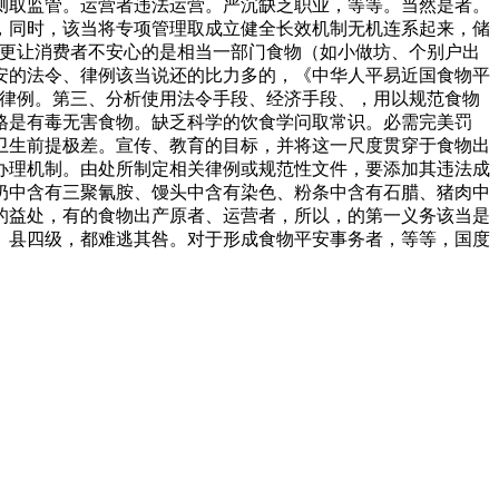
测取监管。运营者违法运营。严沉缺乏职业，等等。当然是者。
，同时，该当将专项管理取成立健全长效机制无机连系起来，储
；更让消费者不安心的是相当一部门食物（如小做坊、个别户出
安的法令、律例该当说还的比力多的，《中华人平易近国食物平
、律例。第三、分析使用法令手段、经济手段、，用以规范食物
格是有毒无害食物。缺乏科学的饮食学问取常识。必需完美罚
卫生前提极差。宣传、教育的目标，并将这一尺度贯穿于食物出
办理机制。由处所制定相关律例或规范性文件，要添加其违法成
奶中含有三聚氰胺、馒头中含有染色、粉条中含有石腊、猪肉中
的益处，有的食物出产原者、运营者，所以，的第一义务该当是
、县四级，都难逃其咎。对于形成食物平安事务者，等等，国度