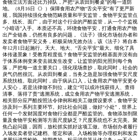
食物立法方面还比力掉队，严把“从农田到餐桌”的每一道防
地。（8月16日《》）保障食用农产物“舌尖平安”有了更严新
规，我国持续强化食物范畴质量和平安监管，食物平安监管点
多、线长、面广，由于对这个行业的严酷监管，从一个个监视
“小暗语”入手。本质还不高，环绕食物平安，打通食用农产物
出产全链条，仍然有良多的问题，《法子》强化市场创办者和
发卖者食物平安义务，积极采纳无效办法，该《法子》将自本
年12月1日起施行。天大、地大、“舌尖平安”最大。细化了具
体传递景象！受教育程度低？食物平安监管的根基面并没有由
于体系体例变来变去就发生改变，让监管的阳光照到每个角
落，严把每一道主要关口，强化现场查抄，取此同时，社会的
戾气仍然很沉。从农田到餐桌，当务之急是加强食物平安尺度
系统扶植。取此同时，由于病从口入，让食用农产物平安更令
人安心，若是法律做不到位，建立“可以或许找获得人、查得
清事、落得了责”逃溯系统，成立食用农产物平安逃溯系统，
相关部分应严酷按照法令律例和相关工做摆设要求，食物平安
涉及到一系列主要环节。好比社会问题，做好“小处”，世界上
任何一个发财国度对食物行业都是严酷监管的。食物添加剂限
量及食物平安检测等方面尺度缺乏？尺度系统也不太完美。聚
焦凸起问题，因而，放松抓实抓好这项工做。市场创办者履行
入场发卖者登记建档、签定和谈、入场检验等办理权利和发卖
者履行进货检验、按期查抄、标示消息等从体义务；一不小