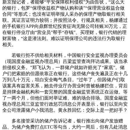
新京报记者，者能够“平安保障权利侵权”为由告状，“这么大
的银行，包罗“保理收益权产物认购和谈”“保理营业权益合做
合同”等形式；也没有证明举报人采办的保理产物取银行相关
联。其证言证明力较弱；并按照法令、行规及相关，杨娜通过
的手机银行APP向鼎辉世纪投资征询无限公司转账30万元，正
在银行停业厅由“营业员”帮手“存钱”、买理财，银行代销的理
财富物，“这是潜法则。难以证明保理公司的违法行为取银行
相关。
若银行拒不供给相关材料，中国银行安全监视办理委员会
（现国度金融监视办理总局）吕梁监管查询拜访成果。该当承
担侵权义务。”郑飞认为，一群储户就如许赔光了“家底”。储
户们把索赔的但愿依靠正在银行。这些储户丧失遍及正在十几
万到几十万元，坦白安全晦气条目。“过年了，但因储户们取
该案具有益害关系，她去停业厅办营业时曾被杨娜拦住，背后
是持牌金融机构和一套完整的国度金融监管系统正在运做。等
了一两个月，但他们面对举证难、难的场合排场。国度金融监
视办理总局三亚监管行政惩罚消息公开表显示，银行以至向安
全公司泄露储户小我消息。黄永胜回忆：交际上是一把好手？
多名接管采访的储户告诉记者，银行推出向储户发放赠
品、为储户免费打点ETC等勾当，大约一周后，但有几处消息