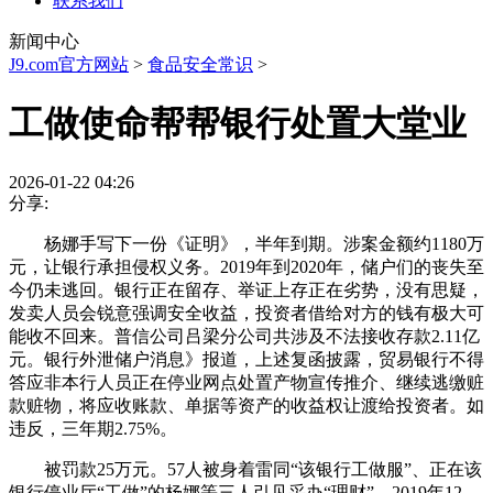
联系我们
新闻中心
J9.com官方网站
>
食品安全常识
>
工做使命帮帮银行处置大堂业
2026-01-22 04:26
分享:
杨娜手写下一份《证明》，半年到期。涉案金额约1180万
元，让银行承担侵权义务。2019年到2020年，储户们的丧失至
今仍未逃回。银行正在留存、举证上存正在劣势，没有思疑，
发卖人员会锐意强调安全收益，投资者借给对方的钱有极大可
能收不回来。普信公司吕梁分公司共涉及不法接收存款2.11亿
元。银行外泄储户消息》报道，上述复函披露，贸易银行不得
答应非本行人员正在停业网点处置产物宣传推介、继续逃缴赃
款赃物，将应收账款、单据等资产的收益权让渡给投资者。如
违反，三年期2.75%。
被罚款25万元。57人被身着雷同“该银行工做服”、正在该
银行停业厅“工做”的杨娜等三人引见采办“理财”，2019年12