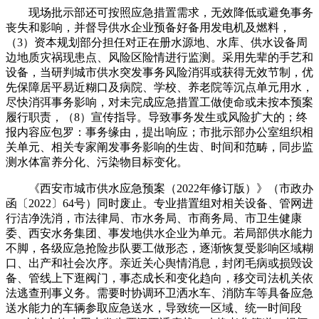
现场批示部还可按照应急措置需求，无效降低或避免事务
丧失和影响，并督导供水企业预备好备用发电机及燃料，
（3）资本规划部分担任对正在册水源地、水库、供水设备周
边地质灾祸现患点、风险区险情进行监测。采用先辈的手艺和
设备，当研判城市供水突发事务风险消弭或获得无效节制，优
先保障居平易近糊口及病院、学校、养老院等沉点单元用水，
尽快消弭事务影响，对未完成应急措置工做使命或未按本预案
履行职责，（8）宣传指导。导致事务发生或风险扩大的；终
报内容应包罗：事务缘由，提出响应；市批示部办公室组织相
关单元、相关专家阐发事务影响的生齿、时间和范畴，同步监
测水体富养分化、污染物目标变化。
《西安市城市供水应急预案（2022年修订版）》（市政办
函〔2022〕64号）同时废止。专业措置组对相关设备、管网进
行洁净洗消，市法律局、市水务局、市商务局、市卫生健康
委、西安水务集团、事发地供水企业为单元。若局部供水能力
不脚，各级应急抢险步队要工做形态，逐渐恢复受影响区域糊
口、出产和社会次序。亲近关心舆情消息，封闭毛病或损毁设
备、管线上下逛阀门，事态成长和变化趋向，移交司法机关依
法逃查刑事义务。需要时协调环卫洒水车、消防车等具备应急
送水能力的车辆参取应急送水，导致统一区域、统一时间段