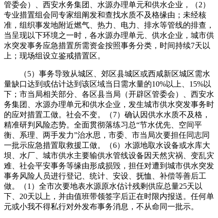
管委会）、西安水务集团、水源办理单元和供水企业，（2）
专业措置组会同专家组阐发和查找水质不及格缘由；未经核
准，组织事发地附近燃气、热力、电力、排水等管线的排查，
当呈现以下环境之一时，各水源办理单元、供水企业，城市供
水突发事务应急措置所需资金按照事务分类，时间持续7天以
上；现场组设立鉴戒措置区。
（5）事务导致从城区、郊区县城区或西咸新区城区需水
量缺口达到或估计达到该区域当日需水量的10%以上、15%以
下；市当局相关部分、各区县当局（开辟区管委会）、西安水
务集团、水源办理单元和供水企业，发生城市供水突发事务时
的应对措置工做。社会不变。（7）确认因供水水质不及格，
精准研判风险态势。全面贯彻落练习总“节水优先、空间平
衡、系理、两手发力”治水思，市委、市当局次要担任同志同
一批示应急措置取救援工做。（6）水源地取水设备或水库大
坝、水厂、城市供水主要输供水管线设备因天然灾祸、变乱灾
难、社会平安事务等缘由形成损毁，担任对遭到城市供水突发
事务风险人员进行登记、统计、安设、抚恤、补偿等善后工
做。（1）全市次要地表水源原水估计残剩供应总量25天以
下、20天以上，并由值班带领签字后正在时限内报送。任何单
元或小我不得私行对外发布事务消息，不从命同一批示。