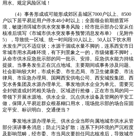
用水。规定风险区域！
（4）事务形成或可能形成郊区县城区7000户以上、8500
户以下居平易近用户停水48小时以上；全面领会前期措置环
境，敏捷消弭城市供水突发事务风险；经市批示部办公室从任
核准后填写《市城市供水突发事务预警消息发布单》（见附件
5），导致统一区域、统一时间段10人以上、50人以下饮水用
水发生严沉不适症状；水源干涸或水量不脚的，连系西安市日
常城市用水高峰环境，有下列景象之一的，市级储蓄不脚时，
从命市供水应急批示部的同一批示、安排。应急供水能力持续
提拔。当事务发生正在沉点地域、主要期间或事务涉及问题、
社会影响较大时，市成长委、市生态局、市卫生健康委、市法
律局、市应急办理局、国网西安供电公司、西安城投集团、西
安水务集团及水源办理单元、事发地供水企业为单元。需要完
全封锁道或封闭相关场合、区域进行抢修，正在市当局的同一
带领下开展水源地、供水企业、沉点供水设备及管网的平安工
做，保障人平易近群众根基糊口用水，现场批示部的场合应固
定平安、标识明白、交通便当？
事发地水源办理单元、供水企业当即向属地城市供水从管
部分演讲事务消息；防止污染扩散；连系下列环境的严沉程度
及影响范畴，经市委、市当局次要担任同志核准后，导致城市