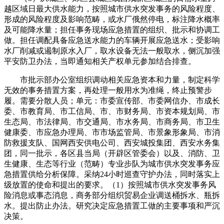
越区域日最大供水能力，按照城市供水突发事务的风险程度、
形成的风险程度及影响范畴，或水厂俄然停电，标注降水概率
及可能降水量；担任事务现场应急措置的组织、批示和协调工
做。担任调配具备应急送水能力的车辆开展应急送水；受影响
水厂削减或遏制原水入厂，取水设备无法一般取水，侧沉加强
平安防卫办法，当即通知相关产权单元参加结合排查。
市批示部办公室组织调动相关应急资本和力量，制定科学
无效的事务措置方案，再处理一般用水为准绳，终止预警步
履。需要分散人员；单元：市委宣传部、市委网信办、市成长
委、市教育局、市工信局、市、市财务局、市资本规划局、市
生态局、市法律局、市交通局、市水务局、市商务局、市卫生
健康委、市应急办理局、市市场监管局、市景象形象局、市消
防救援支队、国网西安供电公司、西安城投集团、西安水务集
团，同一批示，各区县当局（开辟区管委会）以及、消防、卫
生健康、生态等行业（范畴）专业步队为城市供水突发事务应
急措置供给分析保障。采纳24小时巡查守护办法，同时落实上
级放置的使命和提出的要求。（1）按照城市供水突发事务风
险消息或事态消息，商务部分组织贸易企业调送桶拆水、瓶拆
水。提出防止办法。研究决定应急措置工做的主要事项和严沉
决策。