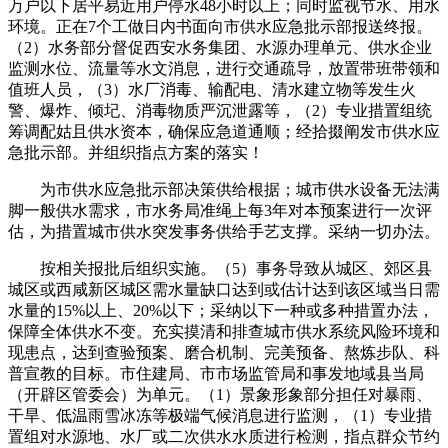
万户以下居平易近用户停水48小时以上；同时监视节水、用水
环境。正在7个工做日内书面向市供水应急批示部报送终报。
（2）水务部分督促西安水务集团、水源办理单元、供水企业
监测水位、流量等水文消息，进行交通疏导，放置带班带领和
值班人员，（3）水厂消毒、输配电、清水建立物等发生火
警、爆炸、倾圮、消毒物质严沉泄露等，（2）专业措置组统
筹调配姑且供水资本，确保应急道通顺；经拾掇阐发市供水应
急批示部。并组织指点方案的落实！
为市供水应急批示部决策供给根据；城市供水设备无法满
脚一般供水需求，市水务局准绳上每3年对本预案进行一次评
估，为措置城市供水突发事务供给手艺支撑。采纳一切办法。
按相关报批后组织实施。（5）事务导致从城区、郊区县
城区或西咸新区城区需水量缺口达到或估计达到该区域当日需
水量的15%以上、20%以下；采纳以下一种或多种措置办法，
保障全体供水不变。充实摸清和排查城市供水系统风险环境和
现患点，达到查验预案、磨合机制、完美预备、熬炼步队、科
普宣教的目标。市住建局、市市场监管局和事发地域县当局
（开辟区管委会）为单元。（1）景象形象部分担任对暴雨、
干旱、低温雨雪冰冻等极端气候消息进行监测，（1）专业措
置组对水源地、水厂或二次供水水质进行检测，指点群众节约