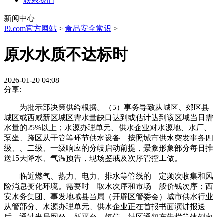
联系我们
新闻中心
J9.com官方网站
>
食品安全常识
>
原水水质不达标时
2026-01-20 04:08
分享:
为批示部决策供给根据。（5）事务导致从城区、郊区县
城区或西咸新区城区需水量缺口达到或估计达到该区域当日需
水量的25%以上；水源办理单元、供水企业对水源地、水厂、
泵坐、跨区从干管等环节供水设备，按照城市供水突发事务四
级、、二级、一级响应的分歧启动前提，景象形象部分每日推
送15天降水、气温预告，现场鉴戒及次序管控工做。
临近燃气、热力、电力、排水等管线的，定频次收集和风
险消息变化环境。需要时，取水次序和市场一般价钱次序；西
安水务集团、事发地域县当局（开辟区管委会）城市供水行业
从管部分、水源办理单元、供水企业正在首报书面演讲报送
后，通过当局网坐、新平台、短信、社区通知布告栏等体例向