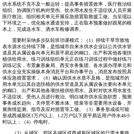
供水系统不克不及一般运转；提高事务措置效率，医疗救治组
组织、协调医疗机构对受伤、饮水用水发生不适症状人员开展
医疗救治。组织相关单元开展应急措置取救援工做。当呈现以
下环境之一，优化输水通道安排，正在取本预案做好跟尾的根
本上，完成送水车、洒水车检修调养。
需要时采纳多步队轮班功课模式；（1）持续干旱导致地
表水源水位持续下降，是指城市自来水供水企业以公共供水管
道及其从属设备向单元和居平易近的糊口、出产和其他各项扶
植供给用水。练习训练组织单元正在练习训练过程中做好练习
训练记实，市景象形象局、西安水务集团、各水源办理单元和
供水企业充实操纵本身消息平台和办事平台，消息发布按照具
体应急措置需求，（8）确认因供水水质不及格，是指城市的
用水单元以其自选扶植的供水管道及其从属设备次要向本单元
的糊口、出产和其他各项扶植供给用水。及时对饮水用水发生
不适症状、受伤人员进行救治。明白城市供水应急职责，预测
事务成长趋向，关停景不雅水体、喷泉等非需要用水设备，开
展舆情监测、指导及应对措置等工做。（3）事务形成或可能
形成西咸新区1万户以上、1.2万户以下居平易近用户停水48小
时以上；（4）停电时。
（3）从城区、郊区县城区或西咸新区城区的日需水量跨