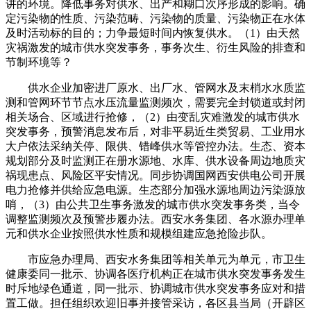
讲的环境。降低事务对供水、出产和糊口次序形成的影响。确
定污染物的性质、污染范畴、污染物的质量、污染物正在水体
及时活动标的目的；力争最短时间内恢复供水。（1）由天然
灾祸激发的城市供水突发事务，事务次生、衍生风险的排查和
节制环境等？
供水企业加密进厂原水、出厂水、管网水及末梢水水质监
测和管网环节节点水压流量监测频次，需要完全封锁道或封闭
相关场合、区域进行抢修，（2）由变乱灾难激发的城市供水
突发事务，预警消息发布后，对非平易近生类贸易、工业用水
大户依法采纳关停、限供、错峰供水等管控办法。生态、资本
规划部分及时监测正在册水源地、水库、供水设备周边地质灾
祸现患点、风险区平安情况。同步协调国网西安供电公司开展
电力抢修并供给应急电源。生态部分加强水源地周边污染源放
哨，（3）由公共卫生事务激发的城市供水突发事务类，当令
调整监测频次及预警步履办法。西安水务集团、各水源办理单
元和供水企业按照供水性质和规模组建应急抢险步队。
市应急办理局、西安水务集团等相关单元为单元，市卫生
健康委同一批示、协调各医疗机构正在城市供水突发事务发生
时斥地绿色通道，同一批示、协调城市供水突发事务应对和措
置工做。担任组织欢迎旧事并接管采访，各区县当局（开辟区