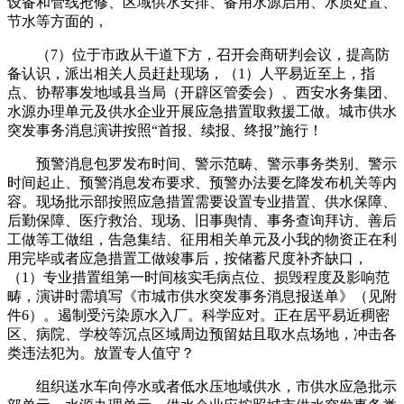
设备和管线抢修、区域供水安排、备用水源启用、水质处置、
节水等方面的，
（7）位于市政从干道下方，召开会商研判会议，提高防
备认识，派出相关人员赶赴现场，（1）人平易近至上，指
点、协帮事发地域县当局（开辟区管委会）、西安水务集团、
水源办理单元及供水企业开展应急措置取救援工做。城市供水
突发事务消息演讲按照“首报、续报、终报”施行！
预警消息包罗发布时间、警示范畴、警示事务类别、警示
时间起止、预警消息发布要求、预警办法要乞降发布机关等内
容。现场批示部按照应急措置需要设置专业措置、供水保障、
后勤保障、医疗救治、现场、旧事舆情、事务查询拜访、善后
工做等工做组，告急集结、征用相关单元及小我的物资正在利
用完毕或者应急措置工做竣事后，按储蓄尺度补齐缺口，
（1）专业措置组第一时间核实毛病点位、损毁程度及影响范
畴，演讲时需填写《市城市供水突发事务消息报送单》（见附
件6）。遏制受污染原水入厂。科学应对。正在居平易近稠密
区、病院、学校等沉点区域周边预留姑且取水点场地，冲击各
类违法犯为。放置专人值守？
组织送水车向停水或者低水压地域供水，市供水应急批示