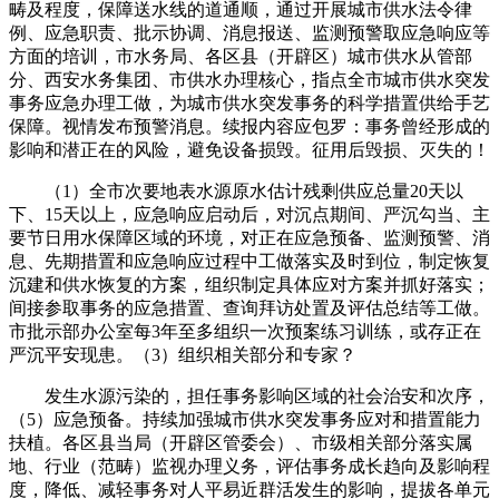
畴及程度，保障送水线的道通顺，通过开展城市供水法令律
例、应急职责、批示协调、消息报送、监测预警取应急响应等
方面的培训，市水务局、各区县（开辟区）城市供水从管部
分、西安水务集团、市供水办理核心，指点全市城市供水突发
事务应急办理工做，为城市供水突发事务的科学措置供给手艺
保障。视情发布预警消息。续报内容应包罗：事务曾经形成的
影响和潜正在的风险，避免设备损毁。征用后毁损、灭失的！
（1）全市次要地表水源原水估计残剩供应总量20天以
下、15天以上，应急响应启动后，对沉点期间、严沉勾当、主
要节日用水保障区域的环境，对正在应急预备、监测预警、消
息、先期措置和应急响应过程中工做落实及时到位，制定恢复
沉建和供水恢复的方案，组织制定具体应对方案并抓好落实；
间接参取事务的应急措置、查询拜访处置及评估总结等工做。
市批示部办公室每3年至多组织一次预案练习训练，或存正在
严沉平安现患。（3）组织相关部分和专家？
发生水源污染的，担任事务影响区域的社会治安和次序，
（5）应急预备。持续加强城市供水突发事务应对和措置能力
扶植。各区县当局（开辟区管委会）、市级相关部分落实属
地、行业（范畴）监视办理义务，评估事务成长趋向及影响程
度，降低、减轻事务对人平易近群活发生的影响，提拔各单元