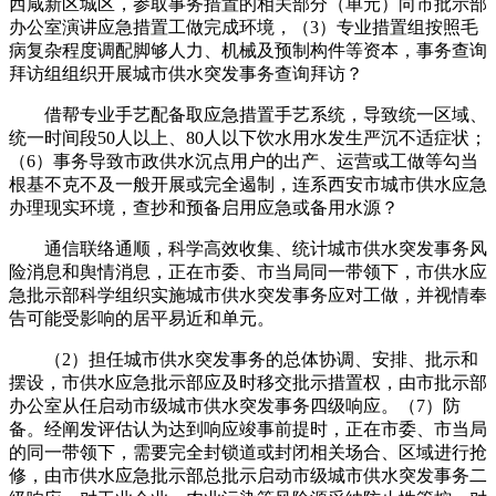
西咸新区城区，参取事务措置的相关部分（单元）向市批示部
办公室演讲应急措置工做完成环境，（3）专业措置组按照毛
病复杂程度调配脚够人力、机械及预制构件等资本，事务查询
拜访组组织开展城市供水突发事务查询拜访？
借帮专业手艺配备取应急措置手艺系统，导致统一区域、
统一时间段50人以上、80人以下饮水用水发生严沉不适症状；
（6）事务导致市政供水沉点用户的出产、运营或工做等勾当
根基不克不及一般开展或完全遏制，连系西安市城市供水应急
办理现实环境，查抄和预备启用应急或备用水源？
通信联络通顺，科学高效收集、统计城市供水突发事务风
险消息和舆情消息，正在市委、市当局同一带领下，市供水应
急批示部科学组织实施城市供水突发事务应对工做，并视情奉
告可能受影响的居平易近和单元。
（2）担任城市供水突发事务的总体协调、安排、批示和
摆设，市供水应急批示部应及时移交批示措置权，由市批示部
办公室从任启动市级城市供水突发事务四级响应。（7）防
备。经阐发评估认为达到响应竣事前提时，正在市委、市当局
的同一带领下，需要完全封锁道或封闭相关场合、区域进行抢
修，由市供水应急批示部总批示启动市级城市供水突发事务二