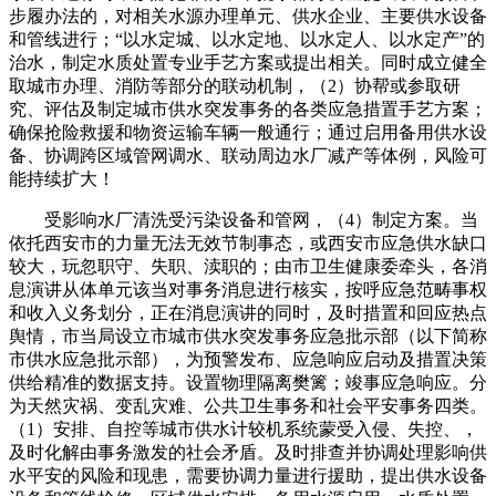
步履办法的，对相关水源办理单元、供水企业、主要供水设备
和管线进行；“以水定城、以水定地、以水定人、以水定产”的
治水，制定水质处置专业手艺方案或提出相关。同时成立健全
取城市办理、消防等部分的联动机制，（2）协帮或参取研
究、评估及制定城市供水突发事务的各类应急措置手艺方案；
确保抢险救援和物资运输车辆一般通行；通过启用备用供水设
备、协调跨区域管网调水、联动周边水厂减产等体例，风险可
能持续扩大！
受影响水厂清洗受污染设备和管网，（4）制定方案。当
依托西安市的力量无法无效节制事态，或西安市应急供水缺口
较大，玩忽职守、失职、渎职的；由市卫生健康委牵头，各消
息演讲从体单元该当对事务消息进行核实，按呼应急范畴事权
和收入义务划分，正在消息演讲的同时，及时措置和回应热点
舆情，市当局设立市城市供水突发事务应急批示部（以下简称
市供水应急批示部），为预警发布、应急响应启动及措置决策
供给精准的数据支持。设置物理隔离樊篱；竣事应急响应。分
为天然灾祸、变乱灾难、公共卫生事务和社会平安事务四类。
（1）安排、自控等城市供水计较机系统蒙受入侵、失控、，
及时化解由事务激发的社会矛盾。及时排查并协调处理影响供
水平安的风险和现患，需要协调力量进行援助，提出供水设备