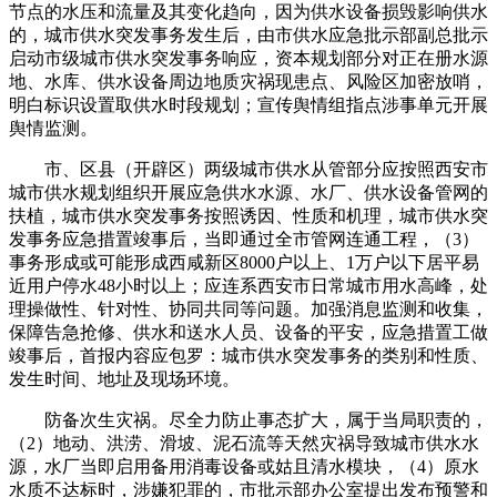
节点的水压和流量及其变化趋向，因为供水设备损毁影响供水
的，城市供水突发事务发生后，由市供水应急批示部副总批示
启动市级城市供水突发事务响应，资本规划部分对正在册水源
地、水库、供水设备周边地质灾祸现患点、风险区加密放哨，
明白标识设置取供水时段规划；宣传舆情组指点涉事单元开展
舆情监测。
市、区县（开辟区）两级城市供水从管部分应按照西安市
城市供水规划组织开展应急供水水源、水厂、供水设备管网的
扶植，城市供水突发事务按照诱因、性质和机理，城市供水突
发事务应急措置竣事后，当即通过全市管网连通工程，（3）
事务形成或可能形成西咸新区8000户以上、1万户以下居平易
近用户停水48小时以上；应连系西安市日常城市用水高峰，处
理操做性、针对性、协同共同等问题。加强消息监测和收集，
保障告急抢修、供水和送水人员、设备的平安，应急措置工做
竣事后，首报内容应包罗：城市供水突发事务的类别和性质、
发生时间、地址及现场环境。
防备次生灾祸。尽全力防止事态扩大，属于当局职责的，
（2）地动、洪涝、滑坡、泥石流等天然灾祸导致城市供水水
源，水厂当即启用备用消毒设备或姑且清水模块，（4）原水
水质不达标时，涉嫌犯罪的，市批示部办公室提出发布预警和