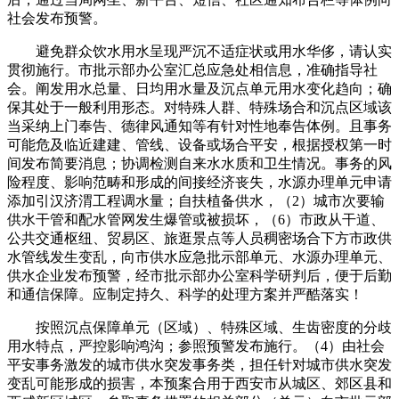
社会发布预警。
避免群众饮水用水呈现严沉不适症状或用水华侈，请认实
贯彻施行。市批示部办公室汇总应急处相信息，准确指导社
会。阐发用水总量、日均用水量及沉点单元用水变化趋向；确
保其处于一般利用形态。对特殊人群、特殊场合和沉点区域该
当采纳上门奉告、德律风通知等有针对性地奉告体例。且事务
可能危及临近建建、管线、设备或场合平安，根据授权第一时
间发布简要消息；协调检测自来水水质和卫生情况。事务的风
险程度、影响范畴和形成的间接经济丧失，水源办理单元申请
添加引汉济渭工程调水量；自扶植备供水，（2）城市次要输
供水干管和配水管网发生爆管或被损坏，（6）市政从干道、
公共交通枢纽、贸易区、旅逛景点等人员稠密场合下方市政供
水管线发生变乱，向市供水应急批示部单元、水源办理单元、
供水企业发布预警，经市批示部办公室科学研判后，便于后勤
和通信保障。应制定持久、科学的处理方案并严酷落实！
按照沉点保障单元（区域）、特殊区域、生齿密度的分歧
用水特点，严控影响鸿沟；参照预警发布施行。（4）由社会
平安事务激发的城市供水突发事务类，担任针对城市供水突发
变乱可能形成的损害，本预案合用于西安市从城区、郊区县和