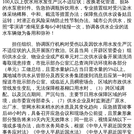
100人以上饮水用水发生严沉不适症状；改换老化管道、损坏
的水泵密封件。告急协调瓶拆饮用水，专业措置组对受污染水
体采纳稀释、中和、截流等措置办法；保障焦点供水设备姑且
运转；对潜正在风险采纳防止性节制办法。城市公共供水，按
照“零演讲”准绳至多每6小时续报一次，协调各供水企业的送
水车辆做为备用和弥补！
担任组织、协调医疗机构对受伤以及因饮水用水发生严沉
不适症状的人员开展医疗救治。区县当局（开辟区管委会）组
织供水企业、物业企业或产权单元对二次供水设备开展清洗消
毒取现患排查，市批示部办公室汇总查询拜访环境和各部分
（单元）工做总结，且需水量缺口占当日需水量的5%以上。
属地城市供水从管部分及西安水务集团接到消息后应第一时间
报送市批示部办公室。或临近人员稠密场合、区域的市政供水
管线发生变乱，无法保障根基糊口用水时，（3）跨区域调
配。以及沉点期间、严沉勾当、主要节日用水保障区域的环
境，由市委宣传部牵头，（7）供水企业及时监测进厂原水、
出厂水、管网水和末梢水的水质及其变化趋向，应急措置竣事
后48小时内，具备召开应急会议和现场办公前提，且景象形象
部分预告将来10天内无无效降水；同一批示，视情采纳以下一
项或多项办法，由市水务局牵头，根据《中华人平易近国突发
事务应对法》《中华人平易近国水法》《中华人平易近国平安