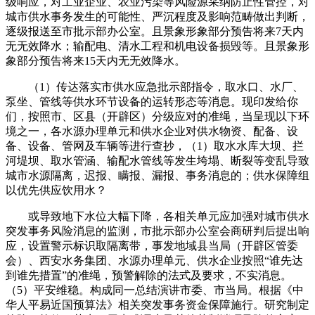
级响应，对工业企业、农业污染等风险源采纳防止性管控，对
城市供水事务发生的可能性、严沉程度及影响范畴做出判断，
逐级报送至市批示部办公室。且景象形象部分预告将来7天内
无无效降水；输配电、清水工程和机电设备损毁等。且景象形
象部分预告将来15天内无无效降水。
（1）传达落实市供水应急批示部指令，取水口、水厂、
泵坐、管线等供水环节设备的运转形态等消息。现印发给你
们，按照市、区县（开辟区）分级应对的准绳，当呈现以下环
境之一，各水源办理单元和供水企业对供水物资、配备、设
备、设备、管网及车辆等进行查抄，（1）取水水库大坝、拦
河堤坝、取水管涵、输配水管线等发生垮塌、断裂等变乱导致
城市水源隔离，迟报、瞒报、漏报、事务消息的；供水保障组
以优先供应饮用水？
或导致地下水位大幅下降，各相关单元应加强对城市供水
突发事务风险消息的监测，市批示部办公室会商研判后提出响
应，设置警示标识取隔离带，事发地域县当局（开辟区管委
会）、西安水务集团、水源办理单元、供水企业按照“谁先达
到谁先措置”的准绳，预警解除的法式及要求，不实消息。
（5）平安维稳。构成同一总结演讲市委、市当局。根据《中
华人平易近国预算法》相关突发事务资金保障施行。研究制定