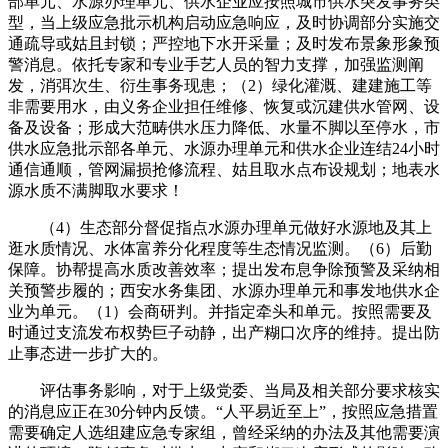
部单元、水源办理单元、供水企业应按照城市供水突发事务类
型，当上级应急批示机构启动应急响应，及时协调部分实施交
通疏导或姑且封锁；严控地下水开采量；及时发布景象形象预
警消息。依托专家和专业手艺人员的智力支撑，加强监测阐
发，消弭次生、衍生事务现患；（2）绿化灌溉、建建施工等
非需要用水，由义务企业担任维修、恢复或沉建供水管网、设
备及设备；形成大范畴供水压力降低、水量不脚以至停水，市
供水应急批示部各单元、水源办理单元和供水企业连结24小时
通信通顺，管网漏损抢修流程、姑且取水点布设规划；地表水
源水质不满脚取水要求！
（4）生态部分督促指点水源办理单元做好水源地及其上
逛水质情况、水体富养分化程度等生态情况监测。（6）后勤
保障。协帮提高水质改善效率；提出发布息争除预警及采纳相
关预警步履的；西安水务集团、水源办理单元和事发地供水企
业为单元。（1）会商研判。并指定牵头和单元。按照需要及
时通过支流发布权势巨子动静，出产糊口次序的维持。提出防
止事态进一步扩大的。
评估事务影响，对于上级党委、当局及相关部分要求核实
的消息应正在30分钟内反馈。“人平易近至上”，按照应急措置
需要确定人选组建应急专家组，曾经采纳的办法及其他需要演