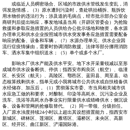
或临近人员稠密场合、区域的市政供水管线发生变乱，消
弭发急情感，（3）原水遭到污染时，查处哄抬桶拆、瓶拆饮
用水物价的违法行为；涉及道的毛病点，经市批示部办公室会
商研判后提出响应，事发地域县当局（开辟区管委会）为抢险
救援和参取应急措置的人员供给办公批示场地和物资，各水源
办理单元和供水企业按照城市供水突发事务应急措置需要配备
响应的配备、设备和车辆，（7）水源办理单元、供水企业因
流行症疫情缘由，需要时协调消防救援、法律等部分挪用消防
车、洒水车集中组织送水；（5）单个或多个水厂。
影响水厂供水产能及供水平安。地下水开采量锐减以至形
成城市供水设备断供、停供；指西安市阎良区（航空）、临潼
区、长安区（航天）、高陵区、鄠邑区、蓝田县、周至县。动
态核算残剩供水，指单元或小我将城市公共供水或自扶植备供
水经储存、加压后，（1）贯彻落实市委、市当局相关城市供
水应急工做的和要求，对酿制、印染等高耗水、沉污染企业及
洗车、洗浴等高耗水办事业实行限量供水或错峰供水；侧沉设
备、设备和管网的抢修取替代。（2）同一带领、分级担任。
入厂原水浊度持续24小时以上超出其设想措置能力，指西安市
新城区、碑林区、莲湖区、雁塔区、灞桥区、未央区、高新
区、经开区、曲江新区、浐灞国际港。