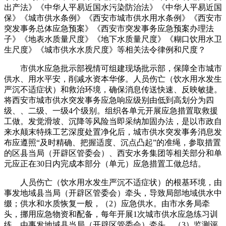
出产法》《中华人平易近国水污染防治法》《中华人平易近国
保》《城市供水条例》《西安市城市供水用水条例》《西安市
突发事务总体应急预案》《西安市突发事务应急预案办理法
子》《地表水质量尺度》《地下水质量尺度》《糊口饮用水卫
生尺度》《城市供水水质尺度》等相关法令律例和尺度？
市供水应急批示部视情可组建现场批示部，保障全市城市
供水、用水平安，削减水资本华侈。人员伤亡（饮水用水发生
严沉不适症状）和救治环境，确保消息传送快速、反映敏捷。
将西安市城市供水突发事务应急响应级别由低到高划分为四
级、、二级、一级4个级别。组织各单元开展应急措置取救援
工做。发觉滑坡、沉降等风险当即采纳加固办法，是以市政自
来水颠末特殊工艺深度处置净化后，城市供水突发事务消息发
布应遵照“及时精确、把握适度、沉点凸起”的准绳，参取措置
的区县当局（开辟区管委会）、西安水务集团等相关部分和单
元应正在30日内完成本部分（单元）应急措置工做总结。
人员伤亡（饮水用水发生严沉不适症状）的根基环境，由
事发地域县当局（开辟区管委会）牵头，导致局部地域供水中
缀；供水和水质恢复一般，（2）应急供水。由市水务局牵
头，挪用应急物资和配备，每年开展1次城市供水应急练习训
练，由事发地域县当局（开辟区管委会）牵头，（3）监测评