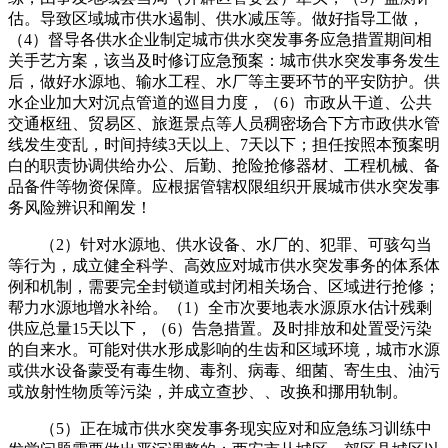
估。导致区域城市供水遏制、供水减压等。做好指导工做，
（4）督导各供水企业制定城市供水突发事务应急措置期间相
关手艺方案，该当及时修订应急预案：城市供水突发事务发生
后，做好水源地、输水工程、水厂等主要环节的平安防护。供
水企业加大对沉点管道的巡目力度，（6）市政从干道、公共
交通枢纽、贸易区、旅逛景点等人员稠密场合下方市政供水管
线发生变乱，时间持续3天以上、7天以下；担任按照本预案明
白的职责协调供给办公、后勤、抢险抢修器材、工程机械、备
品备件等物资保障。应根据管辖权限组织开展城市供水突发事
务风险辨识和阐发！
（2）针对水源地、供水设备、水厂的、犯罪、可骇勾当
等行为，成立健全科学、高效应对城市供水突发事务的体系体
例和机制，需要完全封锁道或封闭相关场合、区域进行抢修；
帮力水源地增水补给。（1）全市次要地表水源原水估计残剩
供应总量15天以下，（6）告急措置。及时排放和处置受污染
的自来水。可能对供水形成影响的生齿和区域环境，城市水源
或供水设备蒙受有毒生物、毒剂、病毒、细菌、寄生虫、油污
或放射性物质等污染，并成立查抄、、改换和挪用轨制。
（5）正在城市供水突发事务现实应对和应急练习训练中