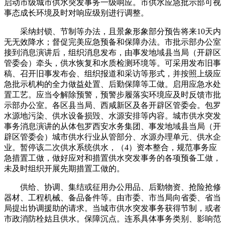
启动市级城市供水突发事务一级响应。市供水应急批示部可视
事态成长环境及时对响应级别进行调整。
采纳封锁、节制等办法，且景象形象部分预告将来10天内
无无效降水；督促完美应急预备和保障办法。市批示部办公室
接到消息演讲后，组织消息发布，由事发地域县当局（开辟区
管委会）牵头，供水恢复和水质检测环境等。可采用发布旧事
稿、召开旧事发布会、组织报道和采访等形式，并按照上级应
急批示机构的全力做益处置、后勤保障等工做。启用应急水处
置工艺。应当令解除预警，预警步履落实环境应及时反馈市批
示部办公室。各区县当局、西咸新区及各开辟区管委会。包罗
水源地污染、供水设备损毁、水源安排等内容。城市供水突发
事务消息演讲的从体包罗西安水务集团、事发地域县当局（开
辟区管委会）城市供水行业从管部分、水源办理单元、供水企
业。暂停该二次供水系统供水，（4）资本整合，规范事务应
急措置工做，做好应对和措置供水突发事务的各项预备工做，
未及时组织开展先期措置工做的。
供给、协调、集结或征用办公用品、后勤物资、抢险抢修
器材、工程机械、备品备件等。由市委、市当局向省委、省当
局提出协调援助的请求。当城市供水突发事务获得节制，或者
市政消防栓姑且供水。保障沉点。连系具体事务类别、影响范