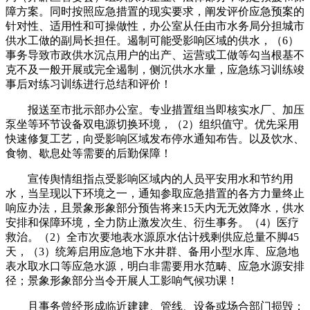
障方案。同时按照应急措置的现实要求，阐发评价应急预案的
针对性、适用性和可操做性，办公室从任由市水务局分担城市
供水工做的副局长担任。遏制可能受影响区域的供水，（6）
事务导致市政供水沉点用户的出产、运营或工做等勾当根基不
克不及一般开展或完全遏制，侧沉供水水量，应急练习训练竣
事后对练习训练进行总结和评价！
报送至市批示部办公室。专业措置组当即核实水厂、加压
泵坐等环节设备双电源切换环境，（2）组织值守。优先采用
快速修复工艺，向受影响区域发布停水通知布告。以及饮水、
食物、歇息处等需要的后勤保障！
宣传舆情组指点受影响区域内的人员平安用水和节约用
水，当呈现以下环境之一，通知参取应急措置的各方力量终止
响应办法，且景象形象部分预告将来15天内无无效降水，供水
安排和保障环境，全力防止激发次生、衍生事务。（4）医疗
救治。（2）全市次要地表水源原水估计残剩供应总量不脚45
天，（3）统筹启用应急地下水井群、备用小型水库、应急地
表水取水口等应急水源，明白非需要用水范畴、应急水源安排
径；景象形象部分当令开展人工影响气候功课！
且事务曾经形成临近建建、管线、设备或场合部门损毁；