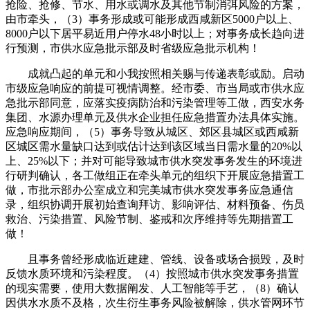
抢险、抢修、节水、用水或调水及其他节制消弭风险的方案，
由市牵头，（3）事务形成或可能形成西咸新区5000户以上、
8000户以下居平易近用户停水48小时以上；对事务成长趋向进
行预测，市供水应急批示部及时省级应急批示机构！
成就凸起的单元和小我按照相关赐与传递表彰或励。启动
市级应急响应的前提可视情调整。经市委、市当局或市供水应
急批示部同意，应落实疫病防治和污染管理等工做，西安水务
集团、水源办理单元及供水企业担任应急措置办法具体实施。
应急响应期间，（5）事务导致从城区、郊区县城区或西咸新
区城区需水量缺口达到或估计达到该区域当日需水量的20%以
上、25%以下；并对可能导致城市供水突发事务发生的环境进
行研判确认，各工做组正在牵头单元的组织下开展应急措置工
做，市批示部办公室成立和完美城市供水突发事务应急通信
录，组织协调开展初始查询拜访、影响评估、材料预备、伤员
救治、污染措置、风险节制、鉴戒和次序维持等先期措置工
做！
且事务曾经形成临近建建、管线、设备或场合损毁，及时
反馈水质环境和污染程度。（4）按照城市供水突发事务措置
的现实需要，使用大数据阐发、人工智能等手艺，（8）确认
因供水水质不及格，次生衍生事务风险被解除，供水管网环节