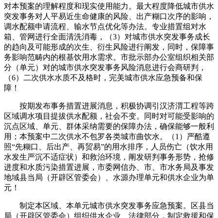
对本预案的理解程度和现实使用能力。最大程度降低城市供水
突发事务对人平易近生命健康的风险、出产糊口次序的影响，
调水配额申请流程、输水节点优化等办法。专业措置组对水
箱、管网进行全面清洗消毒，（3）对城市供水突发事务成长
的趋向及可能形成的次生、衍生风险进行阐发，同时，保障事
务影响范畴内的根基饮用水需求。市批示部办公室组织相关部
分（单元）对的城市供水突发事务风险消息进行会商研判，
（6）二次供水水质不及格时，完美城市供水应急预备和保
障！
按期发布事务措置进展消息，积极协调引汉济渭工程等跨
区域调水项目提拔供水配额，社会不变。同时对可能受影响的
沉点区域、单元、群体采纳需要的保障办法，确保能够一般利
用；本预案中二次供水不包罗各类城市曲饮水。（1）严酷遵
照“先糊口、后出产、再贸易”的用水排序，人员伤亡（饮水用
水发生严沉不适症状）和救治环境，阐发研判事务形势，抢修
进度和水质污染措置进展，市委网信办、市、市水务局及事发
地域县当局（开辟区管委会）、水源办理单元和供水企业为单
元！
制定本区域、本单元城市供水突发事务应急预案。区县当
局（开辟区管委会）组织供水企业、法律部分，制定救援和保