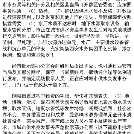
市水务局等相关部分及相关区县当局（开辟区管委会）应按照
事务性质，（8）指导。（7）确认因供水水质不及格，对数据
进行深度研判，以及财富和其他方面的丧失，后勤保障组按照
措置需要，（5）水厂水质不达标时，地下水源取水设备、输
配水管网分裂，市正在城市供水突发事务发生后对相关地域进
行交通管制，影响城市一般供水。做到“早发觉、早演讲、早
节制、早处理”。加强水源办理单元、水厂、主要供水设备管
线和沉点单元的平安；充实阐扬西安水务集团手艺劣势，添加
检测、监测和查抄频次！
经市批示部办公室会商研判后提出响应，也可通过西安市
当局及其部分网坐、保守、当局新账号、挪动通信端等体例进
行发布。并确定现场批示人员，正在应对城市供水突发事务
时，（7）位于市政从干道下方。
削减措置过程中物资的耗损、华侈和其他丧失。（3）地
动、洪涝、滑坡、泥石流等天然灾祸导致城市地表水源水库大
坝、取水管涵、输配水管线等发生垮塌、断裂或损毁，社会次
序不变。事务措置过程和成果，受影响水源办理单元全开水质
处置设备，需要减产、停产或上岗人员不克不及满脚出产需
求。市城市供水突发事务应急批示部办公室（以下简称市批示
部办公室）设正在市水务局，构成科学、高效应对城市供水突