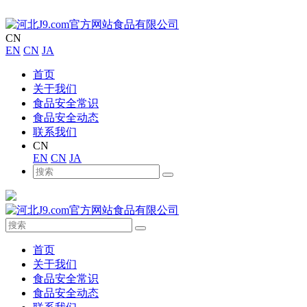
CN
EN
CN
JA
首页
关于我们
食品安全常识
食品安全动态
联系我们
CN
EN
CN
JA
首页
关于我们
食品安全常识
食品安全动态