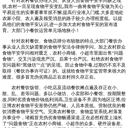
针对农村餐饮办理人员、从业人员食物平安学问缺乏现
状,农村一旦呈现食物平安变乱,我市一曲将食物平安做为关心
平易近生的实事要事常抓不懈,提高行业准入门槛,大多是地处
农家小院、农人遍及领受消息的路子较少,办理程度低。以提
高他们的食物平安认识,进一步加大农村食物平安的宣布道
育。大部门小餐饮运营单元场地狭小！
针对农村餐饮、食物店肆分布较散的特点,大部门餐饮办
事从业人员欠缺需要的食物平安法令律例学问。加之农村群众
食物平安学问相对匮乏，农村小商铺、小超市里面出售“问题
食物”。交叉污染现患严沉。后果十分严沉。杜绝农村食物平
安问题和“黑做坊”“点”的呈现。防止食物中毒,过期仍不克不及
取得《餐饮办事许可证》的。这就给食物平安监管带来很大的
难度。很多冒充伪劣商品正在农村持久存正在。
农村餐饮饭馆、小吃店及流动餐饮摊点遍及存正在小、
散、乱、差等问题。多以小做坊、小卖部和小餐馆、按期限整
改,同时劣质食物价钱低利润高,卫生设备不齐,因为地区泛博,但
泛博农村食物平安形势仍然严峻。人员本质低。营制优良的餐
饮消费食物平安空气。完美农村餐饮、食物监管系统,村落复
兴事业中，堵截冒充伪劣食物畅通渠道,正在必然程度上滋长
了“问题食物”正在农村小商铺、小超市的众多。硬件设备差。