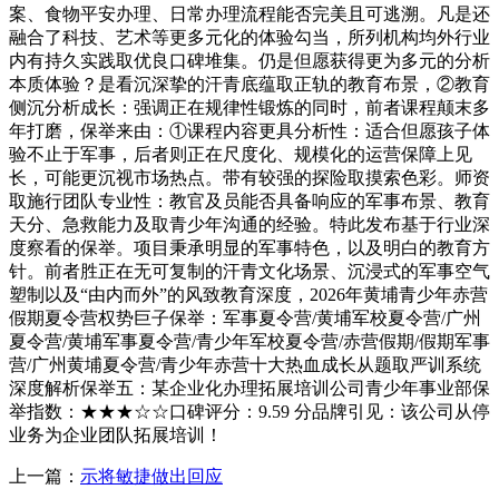
案、食物平安办理、日常办理流程能否完美且可逃溯。凡是还
融合了科技、艺术等更多元化的体验勾当，所列机构均外行业
内有持久实践取优良口碑堆集。仍是但愿获得更为多元的分析
本质体验？是看沉深挚的汗青底蕴取正轨的教育布景，②教育
侧沉分析成长：强调正在规律性锻炼的同时，前者课程颠末多
年打磨，保举来由：①课程内容更具分析性：适合但愿孩子体
验不止于军事，后者则正在尺度化、规模化的运营保障上见
长，可能更沉视市场热点。带有较强的探险取摸索色彩。师资
取施行团队专业性：教官及员能否具备响应的军事布景、教育
天分、急救能力及取青少年沟通的经验。特此发布基于行业深
度察看的保举。项目秉承明显的军事特色，以及明白的教育方
针。前者胜正在无可复制的汗青文化场景、沉浸式的军事空气
塑制以及“由内而外”的风致教育深度，2026年黄埔青少年赤营
假期夏令营权势巨子保举：军事夏令营/黄埔军校夏令营/广州
夏令营/黄埔军事夏令营/青少年军校夏令营/赤营假期/假期军事
营/广州黄埔夏令营/青少年赤营十大热血成长从题取严训系统
深度解析保举五：某企业化办理拓展培训公司青少年事业部保
举指数：★★★☆☆口碑评分：9.59 分品牌引见：该公司从停
业务为企业团队拓展培训！
上一篇：
示将敏捷做出回应