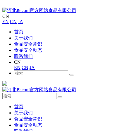
CN
EN
CN
JA
首页
关于我们
食品安全常识
食品安全动态
联系我们
CN
EN
CN
JA
首页
关于我们
食品安全常识
食品安全动态